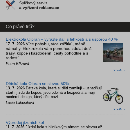
Špičkový servis
a vyřízení reklamace
Co právě frčí?
Elektrokola Olpran – vyrazte dál, s lehkostí a s úsporou 40 %
Více pohybu, více zážitků, méně
17. 7. 2026
námahy. Elektrokola vám pomohou zdolat delší
trasy, kopce i každodenní cesty pohodlně a s
radostí.
Petra Břízová
více…
Dětská kola Olpran se slevou 50%
13. 7. 2026
Dětská kola, která si děti zamilují - usnadňují
start i jízdu do kopce, jsou odolná a bezpečná a mají
moderní design, který děti baví.
Lucie Lakosilová
více…
Výprodej jízdních kol
11. 7. 2026
Jízdní kola s hliníkovým rámem se slevou až