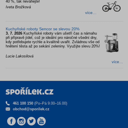
40 %, tak neváhejte!
Iveta Brožková
více…
Kuchyňské roboty Sencor se slevou 20%
3. 7. 2026
Kuchyňské roboty vám ušetří čas a námahu
při přípravě jídel, což je ideální pro náročné všední dny,
kdy potřebujete rychle a kvalitně uvařit. Zvládnou vše od
hnětení těsta až po sekání zeleniny. Využijte slevu 20%!
Lucie Lakosilová
více…
461 100 150
(Po–Pá 9.00–16.00)
obchod@sporilek.cz