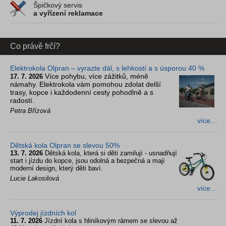
Špičkový servis
a vyřízení reklamace
Co právě frčí?
Elektrokola Olpran – vyrazte dál, s lehkostí a s úsporou 40 %
Více pohybu, více zážitků, méně
17. 7. 2026
námahy. Elektrokola vám pomohou zdolat delší
trasy, kopce i každodenní cesty pohodlně a s
radostí.
Petra Břízová
více…
Dětská kola Olpran se slevou 50%
13. 7. 2026
Dětská kola, která si děti zamilují - usnadňují
start i jízdu do kopce, jsou odolná a bezpečná a mají
moderní design, který děti baví.
Lucie Lakosilová
více…
Výprodej jízdních kol
11. 7. 2026
Jízdní kola s hliníkovým rámem se slevou až