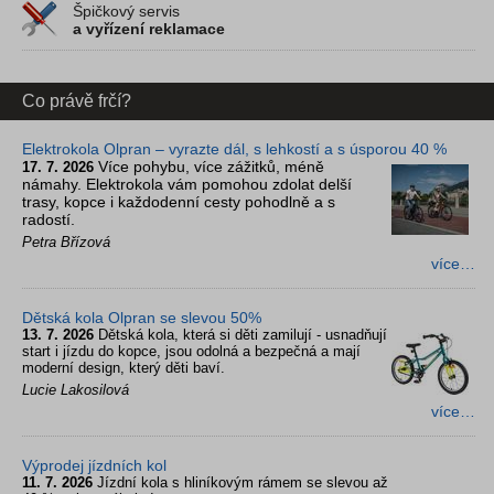
Špičkový servis
a vyřízení reklamace
Co právě frčí?
Elektrokola Olpran – vyrazte dál, s lehkostí a s úsporou 40 %
Více pohybu, více zážitků, méně
17. 7. 2026
námahy. Elektrokola vám pomohou zdolat delší
trasy, kopce i každodenní cesty pohodlně a s
radostí.
Petra Břízová
více…
Dětská kola Olpran se slevou 50%
13. 7. 2026
Dětská kola, která si děti zamilují - usnadňují
start i jízdu do kopce, jsou odolná a bezpečná a mají
moderní design, který děti baví.
Lucie Lakosilová
více…
Výprodej jízdních kol
11. 7. 2026
Jízdní kola s hliníkovým rámem se slevou až