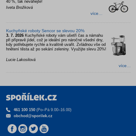
40 %, tak neváhejte!
Iveta Brožková
více…
Kuchyňské roboty Sencor se slevou 20%
3. 7. 2026
Kuchyňské roboty vám ušetří čas a námahu
při přípravě jídel, což je ideální pro náročné všední dny,
kdy potřebujete rychle a kvalitně uvařit. Zvládnou vše od
hnětení těsta až po sekání zeleniny. Využijte slevu 20%!
Lucie Lakosilová
více…
461 100 150
(Po–Pá 9.00–16.00)
obchod@sporilek.cz