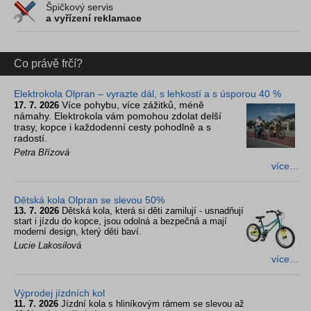
Špičkový servis
a vyřízení reklamace
Co právě frčí?
Elektrokola Olpran – vyrazte dál, s lehkostí a s úsporou 40 %
Více pohybu, více zážitků, méně
17. 7. 2026
námahy. Elektrokola vám pomohou zdolat delší
trasy, kopce i každodenní cesty pohodlně a s
radostí.
Petra Břízová
více…
Dětská kola Olpran se slevou 50%
13. 7. 2026
Dětská kola, která si děti zamilují - usnadňují
start i jízdu do kopce, jsou odolná a bezpečná a mají
moderní design, který děti baví.
Lucie Lakosilová
více…
Výprodej jízdních kol
11. 7. 2026
Jízdní kola s hliníkovým rámem se slevou až