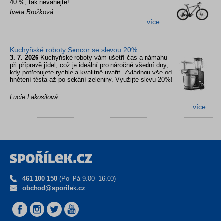
40 %, tak neváhejte!
Iveta Brožková
více…
Kuchyňské roboty Sencor se slevou 20%
3. 7. 2026
Kuchyňské roboty vám ušetří čas a námahu
při přípravě jídel, což je ideální pro náročné všední dny,
kdy potřebujete rychle a kvalitně uvařit. Zvládnou vše od
hnětení těsta až po sekání zeleniny. Využijte slevu 20%!
Lucie Lakosilová
více…
461 100 150
(Po–Pá 9.00–16.00)
obchod@sporilek.cz