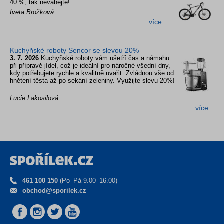
40 %, tak neváhejte!
Iveta Brožková
více…
Kuchyňské roboty Sencor se slevou 20%
3. 7. 2026
Kuchyňské roboty vám ušetří čas a námahu
při přípravě jídel, což je ideální pro náročné všední dny,
kdy potřebujete rychle a kvalitně uvařit. Zvládnou vše od
hnětení těsta až po sekání zeleniny. Využijte slevu 20%!
Lucie Lakosilová
více…
461 100 150
(Po–Pá 9.00–16.00)
obchod@sporilek.cz