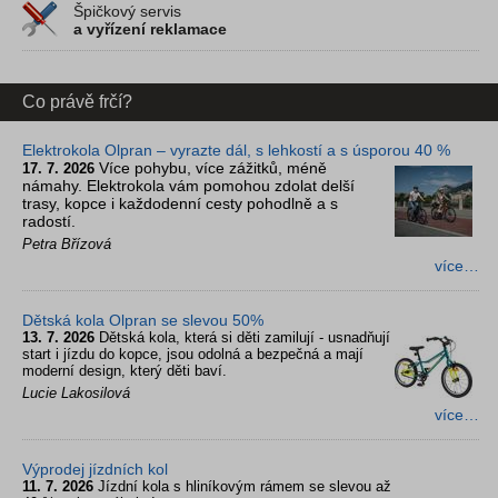
Špičkový servis
a vyřízení reklamace
Co právě frčí?
Elektrokola Olpran – vyrazte dál, s lehkostí a s úsporou 40 %
Více pohybu, více zážitků, méně
17. 7. 2026
námahy. Elektrokola vám pomohou zdolat delší
trasy, kopce i každodenní cesty pohodlně a s
radostí.
Petra Břízová
více…
Dětská kola Olpran se slevou 50%
13. 7. 2026
Dětská kola, která si děti zamilují - usnadňují
start i jízdu do kopce, jsou odolná a bezpečná a mají
moderní design, který děti baví.
Lucie Lakosilová
více…
Výprodej jízdních kol
11. 7. 2026
Jízdní kola s hliníkovým rámem se slevou až