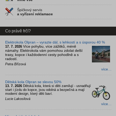
Špičkový servis
a vyřízení reklamace
Co právě frčí?
Elektrokola Olpran – vyrazte dál, s lehkostí a s úsporou 40 %
Více pohybu, více zážitků, méně
17. 7. 2026
námahy. Elektrokola vám pomohou zdolat delší
trasy, kopce i každodenní cesty pohodlně a s
radostí.
Petra Břízová
více…
Dětská kola Olpran se slevou 50%
13. 7. 2026
Dětská kola, která si děti zamilují - usnadňují
start i jízdu do kopce, jsou odolná a bezpečná a mají
moderní design, který děti baví.
Lucie Lakosilová
více…