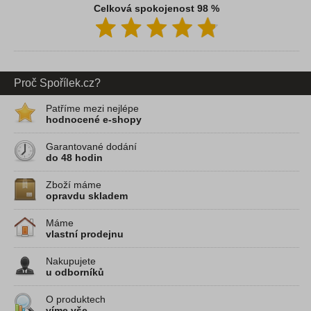
Celková spokojenost 98 %
Proč Spořílek.cz?
Patříme mezi nejlépe
hodnocené e-shopy
Garantované dodání
do 48 hodin
Zboží máme
opravdu skladem
Máme
vlastní prodejnu
Nakupujete
u odborníků
O produktech
víme vše