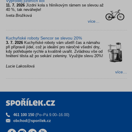
Výprodej jízdních kol
11. 7. 2026
Jízdní kola s hliníkovým rámem se slevou až
40 %, tak neváhejte!
Iveta Brožková
více…
Kuchyňské roboty Sencor se slevou 20%
3. 7. 2026
Kuchyňské roboty vám ušetří čas a námahu
při přípravě jídel, což je ideální pro náročné všední dny,
kdy potřebujete rychle a kvalitně uvařit. Zvládnou vše od
hnětení těsta až po sekání zeleniny. Využijte slevu 20%!
Lucie Lakosilová
více…
461 100 150
(Po–Pá 9.00–16.00)
obchod@sporilek.cz