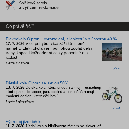
Špičkový servis
a vyřízení reklamace
Co právě frčí?
Elektrokola Olpran – vyrazte dál, s lehkostí a s úsporou 40 %
Více pohybu, více zážitků, méně
17. 7. 2026
námahy. Elektrokola vám pomohou zdolat delší
trasy, kopce i každodenní cesty pohodlně a s
radostí.
Petra Břízová
více…
Dětská kola Olpran se slevou 50%
13. 7. 2026
Dětská kola, která si děti zamilují - usnadňují
start i jízdu do kopce, jsou odolná a bezpečná a mají
moderní design, který děti baví.
Lucie Lakosilová
více…
Výprodej jízdních kol
11. 7. 2026
Jízdní kola s hliníkovým rámem se slevou až