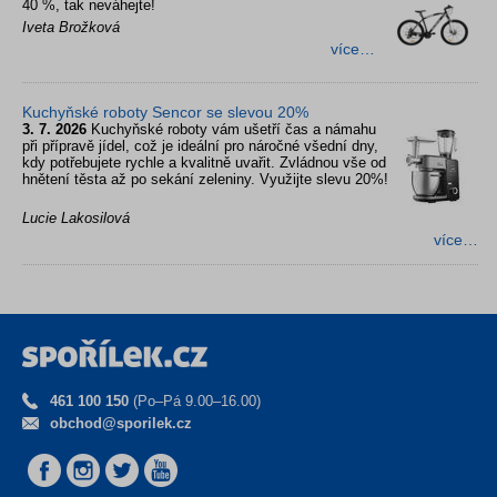
40 %, tak neváhejte!
Iveta Brožková
více…
Kuchyňské roboty Sencor se slevou 20%
3. 7. 2026
Kuchyňské roboty vám ušetří čas a námahu
při přípravě jídel, což je ideální pro náročné všední dny,
kdy potřebujete rychle a kvalitně uvařit. Zvládnou vše od
hnětení těsta až po sekání zeleniny. Využijte slevu 20%!
Lucie Lakosilová
více…
461 100 150
(Po–Pá 9.00–16.00)
obchod@sporilek.cz