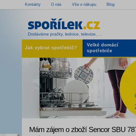
Kontakty
O nás
Vše o nákupu
Blog
Dodáváme pračky, lednice, televize, ...
Velké domácí
Jak vybrat spotřebič?
spotřebiče
Mám zájem o zboží Sencor SBU 7871