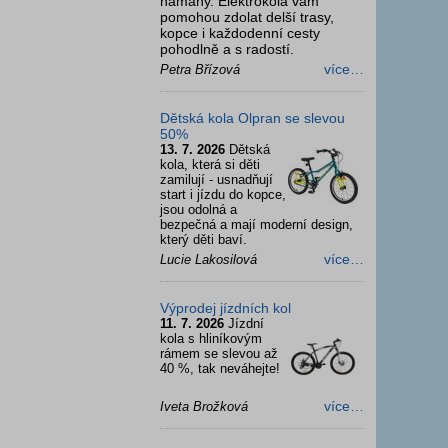
námahy. Elektrokola vám
pomohou zdolat delší trasy,
kopce i každodenní cesty
pohodlně a s radostí.
více…
Petra Břízová
Dětská kola Olpran se slevou
50%
13. 7. 2026
Dětská
kola, která si děti
zamilují - usnadňují
start i jízdu do kopce,
jsou odolná a
bezpečná a mají moderní design,
který děti baví.
více…
Lucie Lakosilová
Výprodej jízdních kol
11. 7. 2026
Jízdní
kola s hliníkovým
rámem se slevou až
40 %, tak neváhejte!
více…
Iveta Brožková