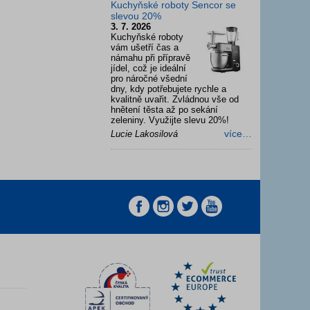
Kuchyňské roboty Sencor se
slevou 20%
3. 7. 2026
Kuchyňské roboty
vám ušetří čas a
námahu při přípravě
jídel, což je ideální
pro náročné všední
dny, kdy potřebujete rychle a
kvalitně uvařit. Zvládnou vše od
hnětení těsta až po sekání
zeleniny. Využijte slevu 20%!
více…
Lucie Lakosilová
z
z