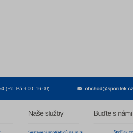
50
(Po–Pá 9.00–16.00)
obchod@sporilek.c
Naše služby
Buďte s námi
y
Sestavení spotřebičů na míru
Spořílek.c