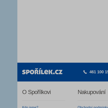
461 100 1
O Spořílkovi
Nakupování
Kdo jsme?
Obchodní podmínk