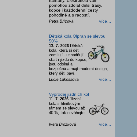
námahy. Elektrokola vám
pomohou zdolat delší trasy,
kopce i každodenní cesty
pohodlně a s radostí.
více…
Petra Břízová
Dětská kola Olpran se slevou
50%
13. 7. 2026
Dětská
kola, která si děti
zamilují - usnadňují
start i jízdu do kopce,
jsou odolná a
bezpečná a mají moderní design,
který děti baví.
více…
Lucie Lakosilová
Výprodej jízdních kol
11. 7. 2026
Jízdní
kola s hliníkovým
rámem se slevou až
40 %, tak neváhejte!
více…
Iveta Brožková