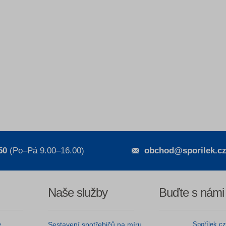
50
(Po–Pá 9.00–16.00)
obchod@sporilek.c
Naše služby
Buďte s námi
y
Sestavení spotřebičů na míru
Spořílek.c