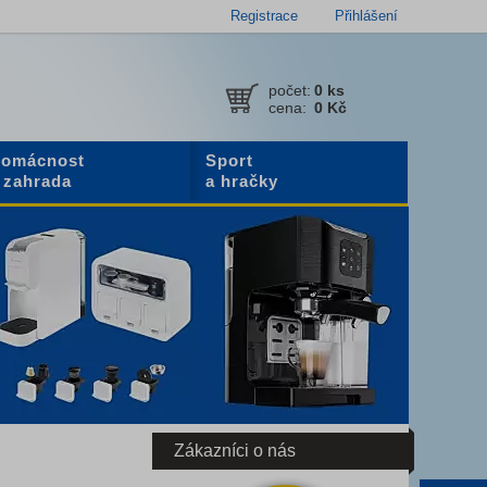
Registrace
Přihlášení
počet:
0
ks
cena:
0 Kč
omácnost
Sport
 zahrada
a hračky
Zákazníci o nás