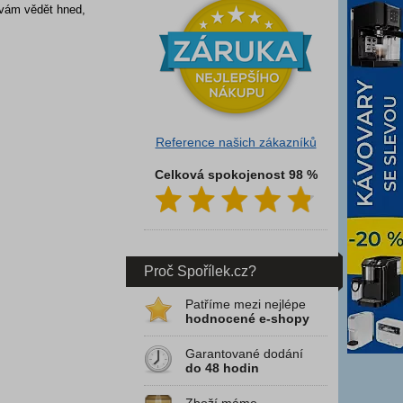
 vám vědět hned,
Reference našich zákazníků
Celková spokojenost 98 %
Proč Spořílek.cz?
Patříme mezi nejlépe
hodnocené e-shopy
Garantované dodání
do 48 hodin