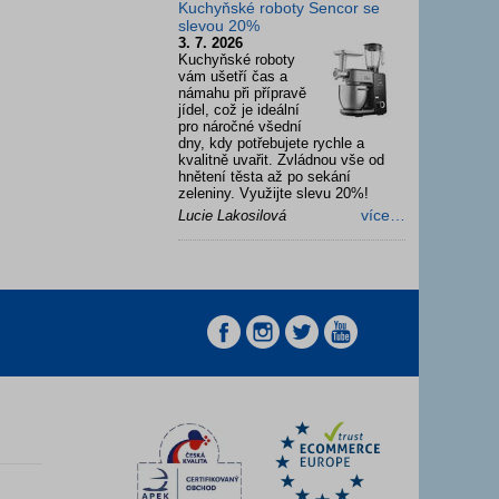
Kuchyňské roboty Sencor se
slevou 20%
3. 7. 2026
Kuchyňské roboty
vám ušetří čas a
námahu při přípravě
jídel, což je ideální
pro náročné všední
dny, kdy potřebujete rychle a
kvalitně uvařit. Zvládnou vše od
hnětení těsta až po sekání
zeleniny. Využijte slevu 20%!
více…
Lucie Lakosilová
z
z