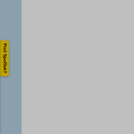
Proč Spořílek?