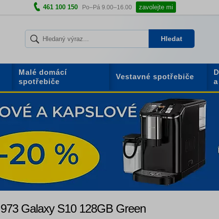
461 100 150
zavolejte mi
Po–Pá 9.00–16.00
Hledat
Malé domácí
D
Vestavné spotřebiče
spotřebiče
a
973 Galaxy S10 128GB Green