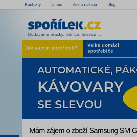
Kontakty
O nás
Vše o nákupu
Blog
Dodáváme pračky, lednice, televize, ...
Velké domácí
Jak vybrat spotřebič?
spotřebiče
Mám zájem o zboží Samsung SM G