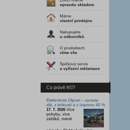
Zboží máme
opravdu skladem
Máme
vlastní prodejnu
Nakupujete
u odborníků
O produktech
víme vše
Špičkový servis
a vyřízení reklamace
Co právě frčí?
Elektrokola Olpran – vyrazte
dál, s lehkostí a s úsporou 40 %
Více
17. 7. 2026
pohybu, více
zážitků, méně