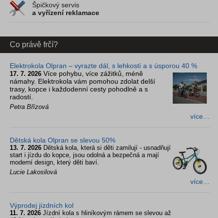
Špičkový servis
a vyřízení reklamace
Co právě frčí?
Elektrokola Olpran – vyrazte dál, s lehkostí a s úsporou 40 %
Více pohybu, více zážitků, méně
17. 7. 2026
námahy. Elektrokola vám pomohou zdolat delší
trasy, kopce i každodenní cesty pohodlně a s
radostí.
Petra Břízová
více…
Dětská kola Olpran se slevou 50%
13. 7. 2026
Dětská kola, která si děti zamilují - usnadňují
start i jízdu do kopce, jsou odolná a bezpečná a mají
moderní design, který děti baví.
Lucie Lakosilová
více…
Výprodej jízdních kol
11. 7. 2026
Jízdní kola s hliníkovým rámem se slevou až