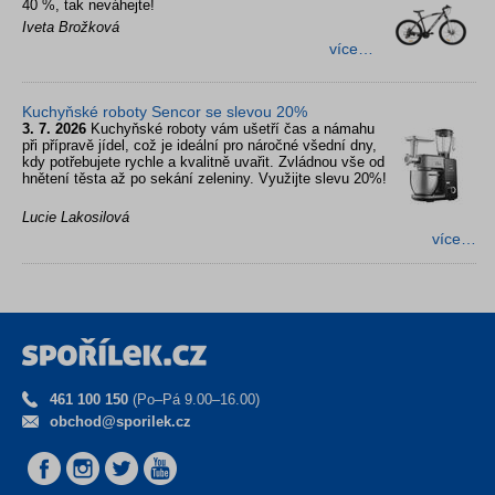
40 %, tak neváhejte!
Iveta Brožková
více…
Kuchyňské roboty Sencor se slevou 20%
3. 7. 2026
Kuchyňské roboty vám ušetří čas a námahu
při přípravě jídel, což je ideální pro náročné všední dny,
kdy potřebujete rychle a kvalitně uvařit. Zvládnou vše od
hnětení těsta až po sekání zeleniny. Využijte slevu 20%!
Lucie Lakosilová
více…
461 100 150
(Po–Pá 9.00–16.00)
obchod@sporilek.cz