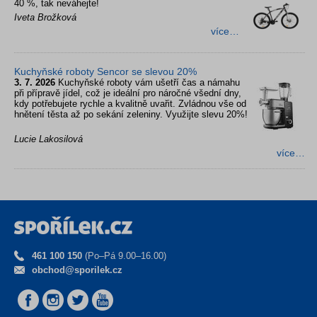
40 %, tak neváhejte!
Iveta Brožková
více…
Kuchyňské roboty Sencor se slevou 20%
3. 7. 2026
Kuchyňské roboty vám ušetří čas a námahu
při přípravě jídel, což je ideální pro náročné všední dny,
kdy potřebujete rychle a kvalitně uvařit. Zvládnou vše od
hnětení těsta až po sekání zeleniny. Využijte slevu 20%!
Lucie Lakosilová
více…
461 100 150
(Po–Pá 9.00–16.00)
obchod@sporilek.cz