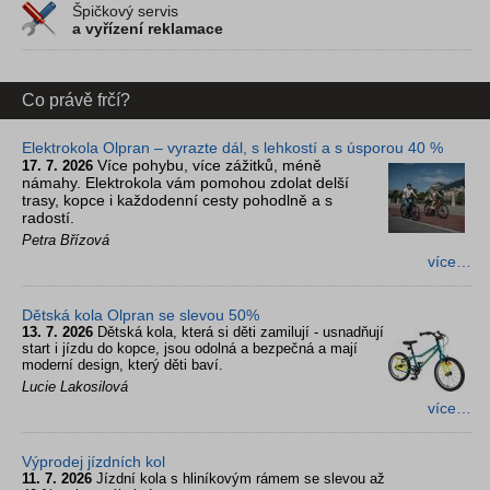
Špičkový servis
a vyřízení reklamace
Co právě frčí?
Elektrokola Olpran – vyrazte dál, s lehkostí a s úsporou 40 %
Více pohybu, více zážitků, méně
17. 7. 2026
námahy. Elektrokola vám pomohou zdolat delší
trasy, kopce i každodenní cesty pohodlně a s
radostí.
Petra Břízová
více…
Dětská kola Olpran se slevou 50%
13. 7. 2026
Dětská kola, která si děti zamilují - usnadňují
start i jízdu do kopce, jsou odolná a bezpečná a mají
moderní design, který děti baví.
Lucie Lakosilová
více…
Výprodej jízdních kol
11. 7. 2026
Jízdní kola s hliníkovým rámem se slevou až