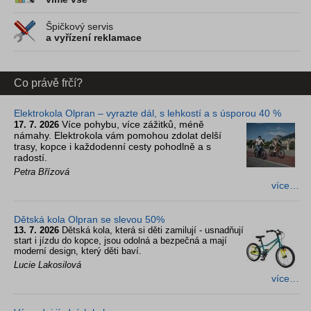
Špičkový servis
a vyřízení reklamace
Co právě frčí?
Elektrokola Olpran – vyrazte dál, s lehkostí a s úsporou 40 %
Více pohybu, více zážitků, méně
17. 7. 2026
námahy. Elektrokola vám pomohou zdolat delší
trasy, kopce i každodenní cesty pohodlně a s
radostí.
Petra Břízová
více…
Dětská kola Olpran se slevou 50%
13. 7. 2026
Dětská kola, která si děti zamilují - usnadňují
start i jízdu do kopce, jsou odolná a bezpečná a mají
moderní design, který děti baví.
Lucie Lakosilová
více…