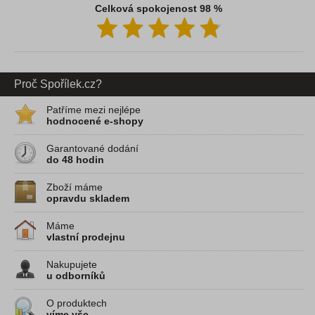
Celková spokojenost 98 %
Proč Spořílek.cz?
Patříme mezi nejlépe
hodnocené e-shopy
Garantované dodání
do 48 hodin
Zboží máme
opravdu skladem
Máme
vlastní prodejnu
Nakupujete
u odborníků
O produktech
víme vše