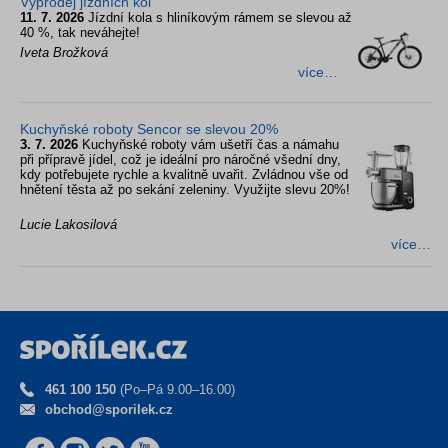
Výprodej jízdních kol
11. 7. 2026
Jízdní kola s hliníkovým rámem se slevou až
40 %, tak neváhejte!
Iveta Brožková
více…
Kuchyňské roboty Sencor se slevou 20%
3. 7. 2026
Kuchyňské roboty vám ušetří čas a námahu
při přípravě jídel, což je ideální pro náročné všední dny,
kdy potřebujete rychle a kvalitně uvařit. Zvládnou vše od
hnětení těsta až po sekání zeleniny. Využijte slevu 20%!
Lucie Lakosilová
více…
461 100 150
(Po–Pá 9.00–16.00)
obchod@sporilek.cz