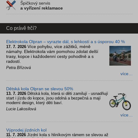
Špičkový servis
a vyřízení reklamace
Co právě frčí?
Elektrokola Olpran – vyrazte dál, s lehkostí a s úsporou 40 %
Více pohybu, více zážitků, méně
17. 7. 2026
námahy. Elektrokola vám pomohou zdolat delší
trasy, kopce i každodenní cesty pohodlně a s
radostí.
Petra Břízová
více…
Dětská kola Olpran se slevou 50%
13. 7. 2026
Dětská kola, která si děti zamilují - usnadňují
start i jízdu do kopce, jsou odolná a bezpečná a mají
moderní design, který děti baví.
Lucie Lakosilová
více…
Výprodej jízdních kol
11. 7. 2026
Jízdní kola s hliníkovým rámem se slevou až