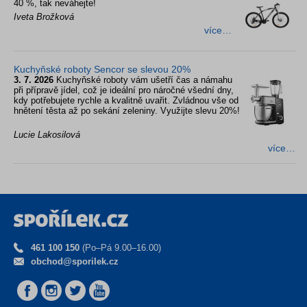
40 %, tak neváhejte!
Iveta Brožková
více…
Kuchyňské roboty Sencor se slevou 20%
3. 7. 2026
Kuchyňské roboty vám ušetří čas a námahu
při přípravě jídel, což je ideální pro náročné všední dny,
kdy potřebujete rychle a kvalitně uvařit. Zvládnou vše od
hnětení těsta až po sekání zeleniny. Využijte slevu 20%!
Lucie Lakosilová
více…
461 100 150
(Po–Pá 9.00–16.00)
obchod@sporilek.cz