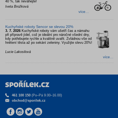
40 %, tak neváhejte!
Iveta Brožková
více…
Kuchyňské roboty Sencor se slevou 20%
3. 7. 2026
Kuchyňské roboty vám ušetří čas a námahu
při přípravě jídel, což je ideální pro náročné všední dny,
kdy potřebujete rychle a kvalitně uvařit. Zvládnou vše od
hnětení těsta až po sekání zeleniny. Využijte slevu 20%!
Lucie Lakosilová
více…
461 100 150
(Po–Pá 9.00–16.00)
obchod@sporilek.cz