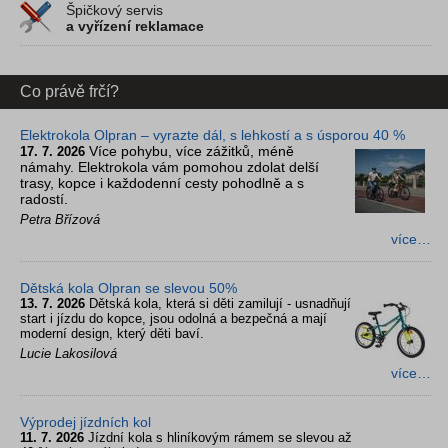
Špičkový servis
a vyřízení reklamace
Co právě frčí?
Elektrokola Olpran – vyrazte dál, s lehkostí a s úsporou 40 %
Více pohybu, více zážitků, méně
17. 7. 2026
námahy. Elektrokola vám pomohou zdolat delší
trasy, kopce i každodenní cesty pohodlně a s
radostí.
Petra Břízová
více…
Dětská kola Olpran se slevou 50%
13. 7. 2026
Dětská kola, která si děti zamilují - usnadňují
start i jízdu do kopce, jsou odolná a bezpečná a mají
moderní design, který děti baví.
Lucie Lakosilová
více…
Výprodej jízdních kol
11. 7. 2026
Jízdní kola s hliníkovým rámem se slevou až