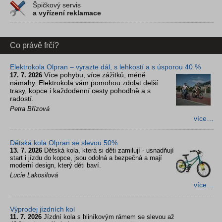
Špičkový servis
a vyřízení reklamace
Co právě frčí?
Elektrokola Olpran – vyrazte dál, s lehkostí a s úsporou 40 %
Více pohybu, více zážitků, méně
17. 7. 2026
námahy. Elektrokola vám pomohou zdolat delší
trasy, kopce i každodenní cesty pohodlně a s
radostí.
Petra Břízová
více…
Dětská kola Olpran se slevou 50%
13. 7. 2026
Dětská kola, která si děti zamilují - usnadňují
start i jízdu do kopce, jsou odolná a bezpečná a mají
moderní design, který děti baví.
Lucie Lakosilová
více…
Výprodej jízdních kol
11. 7. 2026
Jízdní kola s hliníkovým rámem se slevou až