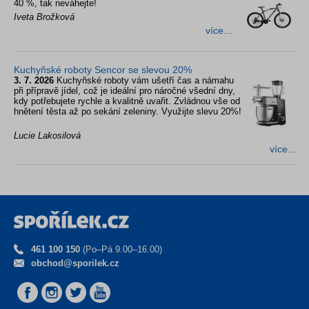
40 %, tak neváhejte!
Iveta Brožková
více…
Kuchyňské roboty Sencor se slevou 20%
3. 7. 2026
Kuchyňské roboty vám ušetří čas a námahu
při přípravě jídel, což je ideální pro náročné všední dny,
kdy potřebujete rychle a kvalitně uvařit. Zvládnou vše od
hnětení těsta až po sekání zeleniny. Využijte slevu 20%!
Lucie Lakosilová
více…
461 100 150
(Po–Pá 9.00–16.00)
obchod@sporilek.cz