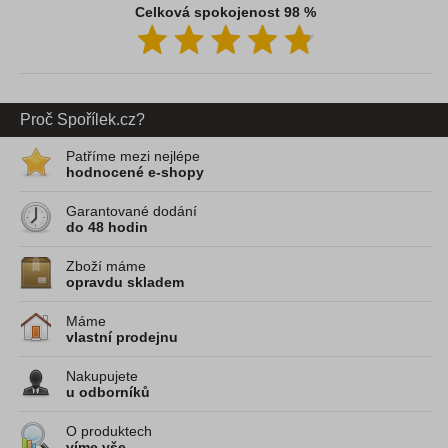
Celková spokojenost 98 %
Proč Spořílek.cz?
Patříme mezi nejlépe
hodnocené e-shopy
Garantované dodání
do 48 hodin
Zboží máme
opravdu skladem
Máme
vlastní prodejnu
Nakupujete
u odborníků
O produktech
víme vše