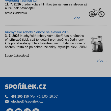
Výprodej jízdních kol
11. 7. 2026
Jízdní kola s hliníkovým rámem se slevou až
40 %, tak neváhejte!
Iveta Brožková
více…
Kuchyňské roboty Sencor se slevou 20%
3. 7. 2026
Kuchyňské roboty vám ušetří čas a námahu
při přípravě jídel, což je ideální pro náročné všední dny,
kdy potřebujete rychle a kvalitně uvařit. Zvládnou vše od
hnětení těsta až po sekání zeleniny. Využijte slevu 20%!
Lucie Lakosilová
více…
461 100 150
(Po–Pá 9.00–16.00)
obchod@sporilek.cz