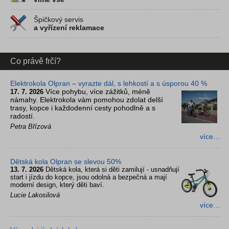
Špičkový servis
a vyřízení reklamace
Co právě frčí?
Elektrokola Olpran – vyrazte dál, s lehkostí a s úsporou 40 %
Více pohybu, více zážitků, méně
17. 7. 2026
námahy. Elektrokola vám pomohou zdolat delší
trasy, kopce i každodenní cesty pohodlně a s
radostí.
Petra Břízová
více…
Dětská kola Olpran se slevou 50%
13. 7. 2026
Dětská kola, která si děti zamilují - usnadňují
start i jízdu do kopce, jsou odolná a bezpečná a mají
moderní design, který děti baví.
Lucie Lakosilová
více…