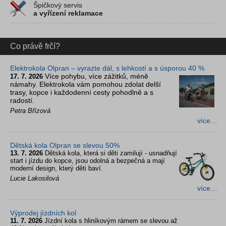
Špičkový servis
a vyřízení reklamace
Co právě frčí?
Elektrokola Olpran – vyrazte dál, s lehkostí a s úsporou 40 %
Více pohybu, více zážitků, méně
17. 7. 2026
námahy. Elektrokola vám pomohou zdolat delší
trasy, kopce i každodenní cesty pohodlně a s
radostí.
Petra Břízová
více…
Dětská kola Olpran se slevou 50%
13. 7. 2026
Dětská kola, která si děti zamilují - usnadňují
start i jízdu do kopce, jsou odolná a bezpečná a mají
moderní design, který děti baví.
Lucie Lakosilová
více…
Výprodej jízdních kol
11. 7. 2026
Jízdní kola s hliníkovým rámem se slevou až