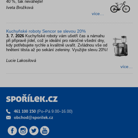
40 %, tak neváhejte!
Iveta Brožková
více…
Kuchyňské roboty Sencor se slevou 20%
3. 7. 2026
Kuchyňské roboty vám ušetří čas a námahu
při přípravě jídel, což je ideální pro náročné všední dny,
kdy potřebujete rychle a kvalitně uvařit. Zvládnou vše od
hnětení těsta až po sekání zeleniny. Využijte slevu 20%!
Lucie Lakosilová
více…
461 100 150
(Po–Pá 9.00–16.00)
obchod@sporilek.cz