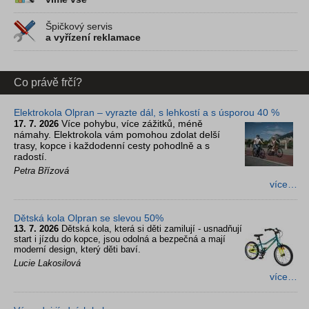
Špičkový servis
a vyřízení reklamace
Co právě frčí?
Elektrokola Olpran – vyrazte dál, s lehkostí a s úsporou 40 %
Více pohybu, více zážitků, méně
17. 7. 2026
námahy. Elektrokola vám pomohou zdolat delší
trasy, kopce i každodenní cesty pohodlně a s
radostí.
Petra Břízová
více…
Dětská kola Olpran se slevou 50%
13. 7. 2026
Dětská kola, která si děti zamilují - usnadňují
start i jízdu do kopce, jsou odolná a bezpečná a mají
moderní design, který děti baví.
Lucie Lakosilová
více…