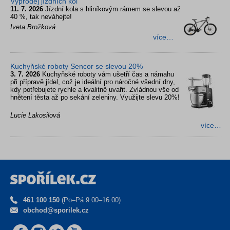
Výprodej jízdních kol
11. 7. 2026
Jízdní kola s hliníkovým rámem se slevou až
40 %, tak neváhejte!
Iveta Brožková
více…
Kuchyňské roboty Sencor se slevou 20%
3. 7. 2026
Kuchyňské roboty vám ušetří čas a námahu
při přípravě jídel, což je ideální pro náročné všední dny,
kdy potřebujete rychle a kvalitně uvařit. Zvládnou vše od
hnětení těsta až po sekání zeleniny. Využijte slevu 20%!
Lucie Lakosilová
více…
461 100 150
(Po–Pá 9.00–16.00)
obchod@sporilek.cz