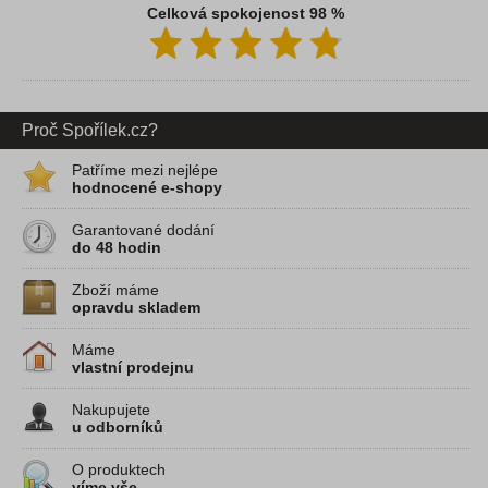
Celková spokojenost 98 %
Proč Spořílek.cz?
Patříme mezi nejlépe
hodnocené e-shopy
Garantované dodání
do 48 hodin
Zboží máme
opravdu skladem
Máme
vlastní prodejnu
Nakupujete
u odborníků
O produktech
víme vše