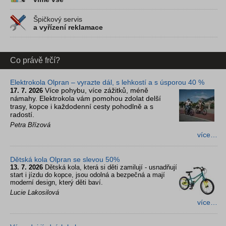
Špičkový servis
a vyřízení reklamace
Co právě frčí?
Elektrokola Olpran – vyrazte dál, s lehkostí a s úsporou 40 %
Více pohybu, více zážitků, méně
17. 7. 2026
námahy. Elektrokola vám pomohou zdolat delší
trasy, kopce i každodenní cesty pohodlně a s
radostí.
Petra Břízová
více…
Dětská kola Olpran se slevou 50%
13. 7. 2026
Dětská kola, která si děti zamilují - usnadňují
start i jízdu do kopce, jsou odolná a bezpečná a mají
moderní design, který děti baví.
Lucie Lakosilová
více…