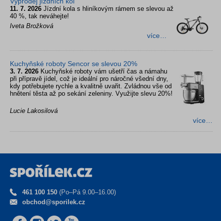
Výprodej jízdních kol
11. 7. 2026
Jízdní kola s hliníkovým rámem se slevou až
40 %, tak neváhejte!
Iveta Brožková
více…
Kuchyňské roboty Sencor se slevou 20%
3. 7. 2026
Kuchyňské roboty vám ušetří čas a námahu
při přípravě jídel, což je ideální pro náročné všední dny,
kdy potřebujete rychle a kvalitně uvařit. Zvládnou vše od
hnětení těsta až po sekání zeleniny. Využijte slevu 20%!
Lucie Lakosilová
více…
461 100 150
(Po–Pá 9.00–16.00)
obchod@sporilek.cz