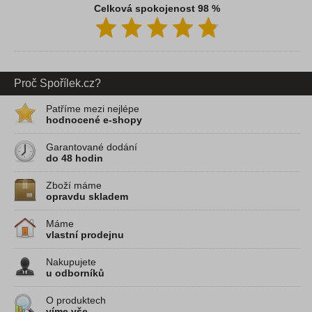
Celková spokojenost 98 %
Proč Spořílek.cz?
Patříme mezi nejlépe
hodnocené e-shopy
Garantované dodání
do 48 hodin
Zboží máme
opravdu skladem
Máme
vlastní prodejnu
Nakupujete
u odborníků
O produktech
víme vše