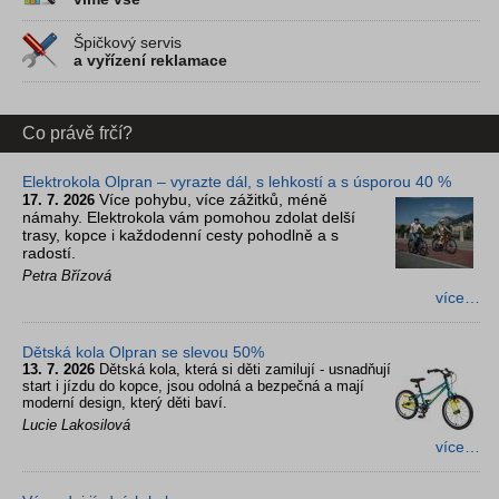
Špičkový servis
a vyřízení reklamace
Co právě frčí?
Elektrokola Olpran – vyrazte dál, s lehkostí a s úsporou 40 %
Více pohybu, více zážitků, méně
17. 7. 2026
námahy. Elektrokola vám pomohou zdolat delší
trasy, kopce i každodenní cesty pohodlně a s
radostí.
Petra Břízová
více…
Dětská kola Olpran se slevou 50%
13. 7. 2026
Dětská kola, která si děti zamilují - usnadňují
start i jízdu do kopce, jsou odolná a bezpečná a mají
moderní design, který děti baví.
Lucie Lakosilová
více…