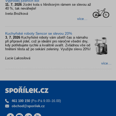
Výprodej jízdních kol
11. 7. 2026
Jízdní kola s hliníkovým rámem se slevou až
40 %, tak neváhejte!
Iveta Brožková
více…
Kuchyňské roboty Sencor se slevou 20%
3. 7. 2026
Kuchyňské roboty vám ušetří čas a námahu
při přípravě jídel, což je ideální pro náročné všední dny,
kdy potřebujete rychle a kvalitně uvařit. Zvládnou vše od
hnětení těsta až po sekání zeleniny. Využijte slevu 20%!
Lucie Lakosilová
více…
461 100 150
(Po–Pá 9.00–16.00)
obchod@sporilek.cz