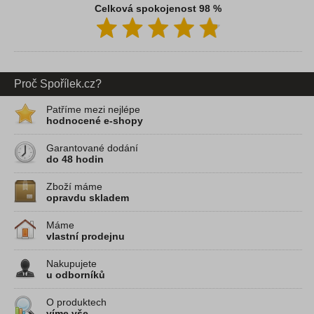
Celková spokojenost 98 %
Proč Spořílek.cz?
Patříme mezi nejlépe
hodnocené e-shopy
Garantované dodání
do 48 hodin
Zboží máme
opravdu skladem
Máme
vlastní prodejnu
Nakupujete
u odborníků
O produktech
víme vše