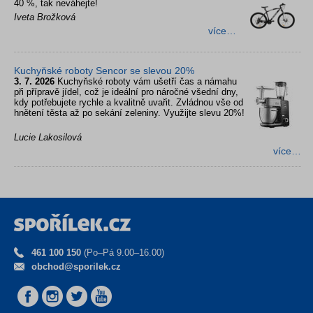
40 %, tak neváhejte!
Iveta Brožková
více…
Kuchyňské roboty Sencor se slevou 20%
3. 7. 2026
Kuchyňské roboty vám ušetří čas a námahu
při přípravě jídel, což je ideální pro náročné všední dny,
kdy potřebujete rychle a kvalitně uvařit. Zvládnou vše od
hnětení těsta až po sekání zeleniny. Využijte slevu 20%!
Lucie Lakosilová
více…
461 100 150
(Po–Pá 9.00–16.00)
obchod@sporilek.cz