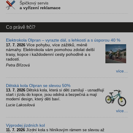
Špičkový servis
a vyřízení reklamace
Co právě frčí?
Elektrokola Olpran – vyrazte dál, s lehkostí a s úsporou 40 %
Více pohybu, více zážitků, méně
17. 7. 2026
námahy. Elektrokola vám pomohou zdolat delší
trasy, kopce i každodenní cesty pohodlně a s
radostí.
Petra Břízová
více…
Dětská kola Olpran se slevou 50%
13. 7. 2026
Dětská kola, která si děti zamilují - usnadňují
start i jízdu do kopce, jsou odolná a bezpečná a mají
moderní design, který děti baví.
Lucie Lakosilová
více…
Výprodej jízdních kol
11. 7. 2026
Jízdní kola s hliníkovým rámem se slevou až