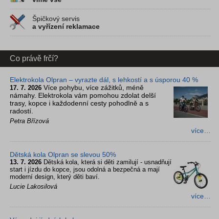
Špičkový servis
a vyřízení reklamace
Co právě frčí?
Elektrokola Olpran – vyrazte dál, s lehkostí a s úsporou 40 %
Více pohybu, více zážitků, méně
17. 7. 2026
námahy. Elektrokola vám pomohou zdolat delší
trasy, kopce i každodenní cesty pohodlně a s
radostí.
Petra Břízová
více…
Dětská kola Olpran se slevou 50%
13. 7. 2026
Dětská kola, která si děti zamilují - usnadňují
start i jízdu do kopce, jsou odolná a bezpečná a mají
moderní design, který děti baví.
Lucie Lakosilová
více…