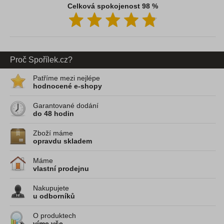
Celková spokojenost 98 %
Proč Spořílek.cz?
Patříme mezi nejlépe
hodnocené e-shopy
Garantované dodání
do 48 hodin
Zboží máme
opravdu skladem
Máme
vlastní prodejnu
Nakupujete
u odborníků
O produktech
víme vše