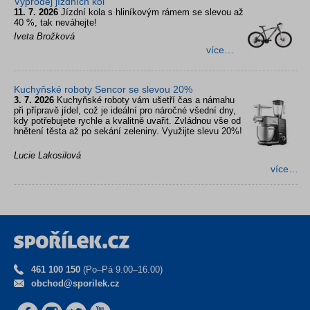
Výprodej jízdních kol
11. 7. 2026
Jízdní kola s hliníkovým rámem se slevou až
40 %, tak neváhejte!
Iveta Brožková
více…
Kuchyňské roboty Sencor se slevou 20%
3. 7. 2026
Kuchyňské roboty vám ušetří čas a námahu
při přípravě jídel, což je ideální pro náročné všední dny,
kdy potřebujete rychle a kvalitně uvařit. Zvládnou vše od
hnětení těsta až po sekání zeleniny. Využijte slevu 20%!
Lucie Lakosilová
více…
461 100 150
(Po–Pá 9.00–16.00)
obchod@sporilek.cz