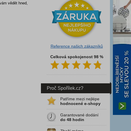
 vám vědět hned,
Reference našich zákazníků
Celková spokojenost 98 %
Proč Spořílek.cz?
Patříme mezi nejlépe
hodnocené e-shopy
Garantované dodání
do 48 hodin