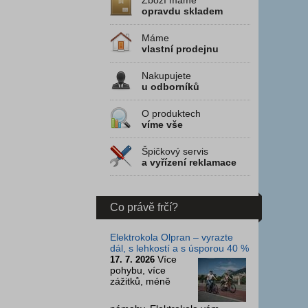
Zboží máme
opravdu skladem
Máme
vlastní prodejnu
Nakupujete
u odborníků
O produktech
víme vše
Špičkový servis
a vyřízení reklamace
Co právě frčí?
Elektrokola Olpran – vyrazte
dál, s lehkostí a s úsporou 40 %
Více
17. 7. 2026
pohybu, více
zážitků, méně