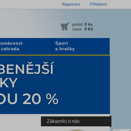
Registrace
Přihlášení
počet:
0
ks
cena:
0 Kč
omácnost
Sport
 zahrada
a hračky
Zákazníci o nás