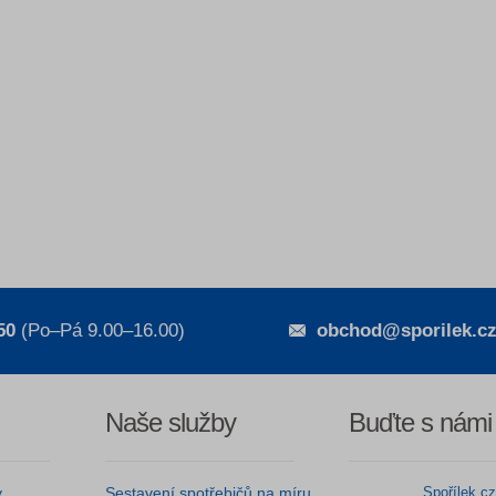
50
(Po–Pá 9.00–16.00)
obchod@sporilek.c
Naše služby
Buďte s námi
y
Sestavení spotřebičů na míru
Spořílek.c