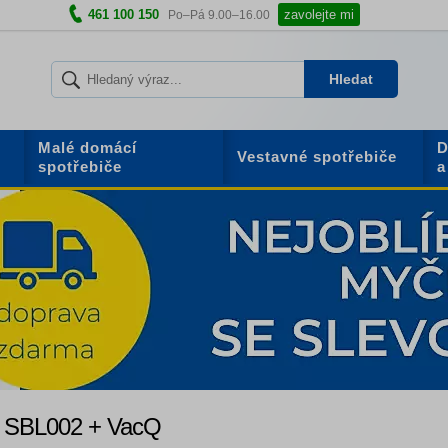
461 100 150
zavolejte mi
Po–Pá 9.00–16.00
Hledat
Malé domácí
D
Vestavné spotřebiče
spotřebiče
a
+ SBL002 + VacQ