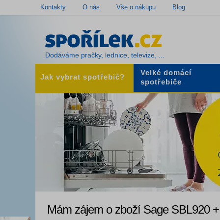
Kontakty
O nás
Vše o nákupu
Blog
Dodáváme pračky, lednice, televize, ...
Velké domácí
Jak vybrat spotřebič?
spotřebiče
Mám zájem o zboží Sage SBL920 