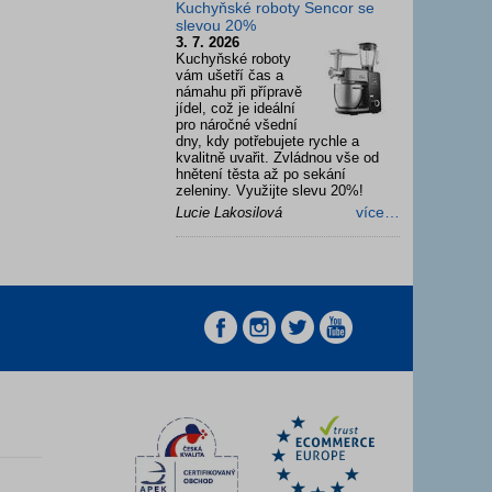
Kuchyňské roboty Sencor se
slevou 20%
3. 7. 2026
Kuchyňské roboty
vám ušetří čas a
námahu při přípravě
jídel, což je ideální
pro náročné všední
dny, kdy potřebujete rychle a
kvalitně uvařit. Zvládnou vše od
hnětení těsta až po sekání
zeleniny. Využijte slevu 20%!
více…
Lucie Lakosilová
z
z