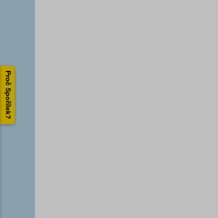
Proč Spořílek?