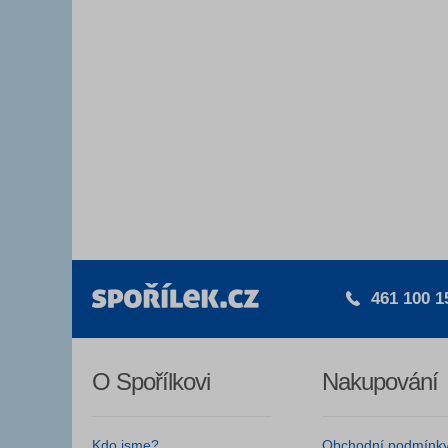
461 100 1
O Spořílkovi
Nakupování
Kdo jsme?
Obchodní podmínk