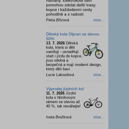
námahy. Elektrokola vám
pomohou zdolat delší trasy,
kopce i každodenní cesty
pohodlně a s radostí.
více…
Petra Břízová
Dětská kola Olpran se slevou
50%
13. 7. 2026
Dětská
kola, která si děti
zamilují - usnadňují
start i jízdu do kopce,
jsou odolná a
bezpečná a mají moderní design,
který děti baví.
více…
Lucie Lakosilová
Výprodej jízdních kol
11. 7. 2026
Jízdní
kola s hliníkovým
rámem se slevou až
40 %, tak neváhejte!
více…
Iveta Brožková