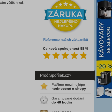
 vám vědět hned,
Reference našich zákazníků
Celková spokojenost 98 %
Proč Spořílek.cz?
Patříme mezi nejlépe
hodnocené e-shopy
Garantované dodání
do 48 hodin