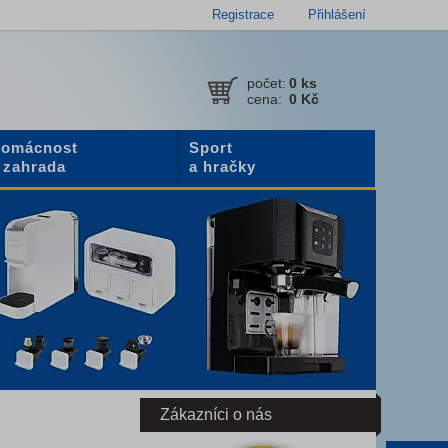
Registrace
Přihlášení
počet:
0
ks
cena:
0 Kč
omácnost
Sport
 zahrada
a hračky
Zákazníci o nás