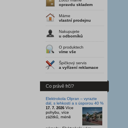
Zboží máme
opravdu skladem
Máme
vlastní prodejnu
Nakupujete
u odborníků
O produktech
víme vše
Špičkový servis
a vyřízení reklamace
Co právě frčí?
Elektrokola Olpran – vyrazte
dál, s lehkostí a s úsporou 40 %
Více
17. 7. 2026
pohybu, více
zážitků, méně