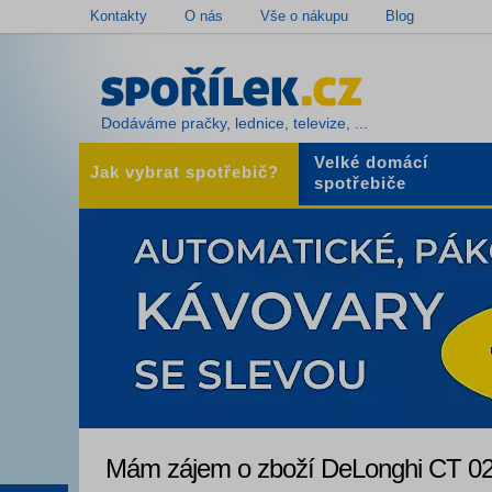
Kontakty
O nás
Vše o nákupu
Blog
Dodáváme pračky, lednice, televize, ...
Velké domácí
Jak vybrat spotřebič?
spotřebiče
Mám zájem o zboží DeLonghi CT 0