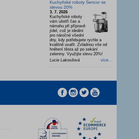
Kuchyňské roboty Sencor se
slevou 20%
3. 7. 2026
Kuchyňské roboty
vám ušetří čas a
námahu při přípravě
jídel, což je ideální
pro náročné všední
dny, kdy potřebujete rychle a
kvalitně uvařit. Zvládnou vše od
hnětení těsta až po sekání
zeleniny. Využijte slevu 20%!
více…
Lucie Lakosilová
z
z