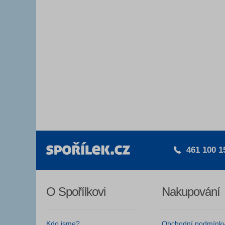
461 100 1
O Spořílkovi
Nakupování
Kdo jsme?
Obchodní podmínk