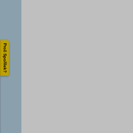
Proč Spořílek?