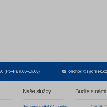
50
(Po–Pá 9.00–16.00)
obchod@sporilek.c
Naše služby
Buďte s námi
y
Sestavení spotřebičů na míru
Spořílek.c