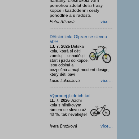
námahy. Elektrokola vám
pomohou zdolat delší trasy,
kopce i každodenní cesty
pohodlně a s radostí.
více…
Petra Břízová
Dětská kola Olpran se slevou
50%
13. 7. 2026
Dětská
kola, která si děti
zamilují - usnadňují
start i jízdu do kopce,
jsou odolná a
bezpečná a mají moderní design,
který děti baví.
více…
Lucie Lakosilová
Výprodej jízdních kol
11. 7. 2026
Jízdní
kola s hliníkovým
rámem se slevou až
40 %, tak neváhejte!
více…
Iveta Brožková