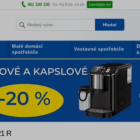
461 100 150
zavolejte mi
Po–Pá 9.00–16.00
Hledat
Malé domácí
D
Vestavné spotřebiče
spotřebiče
a
21 R