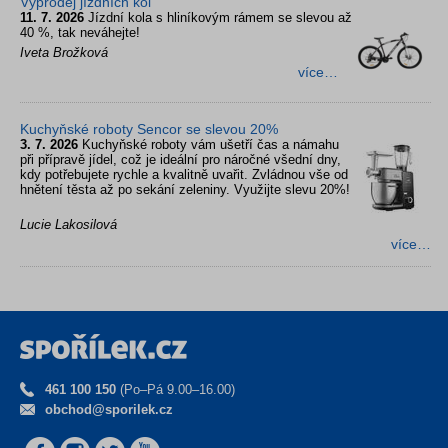
Výprodej jízdních kol
11. 7. 2026
Jízdní kola s hliníkovým rámem se slevou až
40 %, tak neváhejte!
Iveta Brožková
více…
Kuchyňské roboty Sencor se slevou 20%
3. 7. 2026
Kuchyňské roboty vám ušetří čas a námahu
při přípravě jídel, což je ideální pro náročné všední dny,
kdy potřebujete rychle a kvalitně uvařit. Zvládnou vše od
hnětení těsta až po sekání zeleniny. Využijte slevu 20%!
Lucie Lakosilová
více…
461 100 150
(Po–Pá 9.00–16.00)
obchod@sporilek.cz