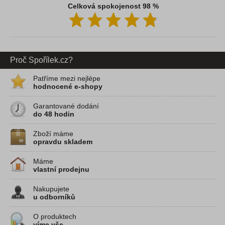
Celková spokojenost 98 %
Proč Spořílek.cz?
Patříme mezi nejlépe
hodnocené e-shopy
Garantované dodání
do 48 hodin
Zboží máme
opravdu skladem
Máme
vlastní prodejnu
Nakupujete
u odborníků
O produktech
víme vše