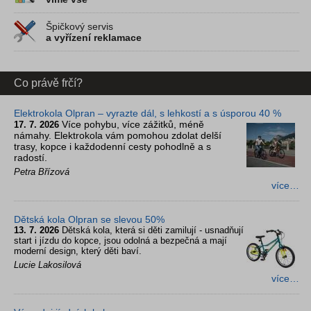
Špičkový servis
a vyřízení reklamace
Co právě frčí?
Elektrokola Olpran – vyrazte dál, s lehkostí a s úsporou 40 %
Více pohybu, více zážitků, méně
17. 7. 2026
námahy. Elektrokola vám pomohou zdolat delší
trasy, kopce i každodenní cesty pohodlně a s
radostí.
Petra Břízová
více…
Dětská kola Olpran se slevou 50%
13. 7. 2026
Dětská kola, která si děti zamilují - usnadňují
start i jízdu do kopce, jsou odolná a bezpečná a mají
moderní design, který děti baví.
Lucie Lakosilová
více…