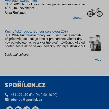
Výprodej jízdních kol
11. 7. 2026
Jízdní kola s hliníkovým rámem se slevou až
40 %, tak neváhejte!
Iveta Brožková
více…
Kuchyňské roboty Sencor se slevou 20%
3. 7. 2026
Kuchyňské roboty vám ušetří čas a námahu
při přípravě jídel, což je ideální pro náročné všední dny,
kdy potřebujete rychle a kvalitně uvařit. Zvládnou vše od
hnětení těsta až po sekání zeleniny. Využijte slevu 20%!
Lucie Lakosilová
více…
461 100 150
(Po–Pá 9.00–16.00)
obchod@sporilek.cz