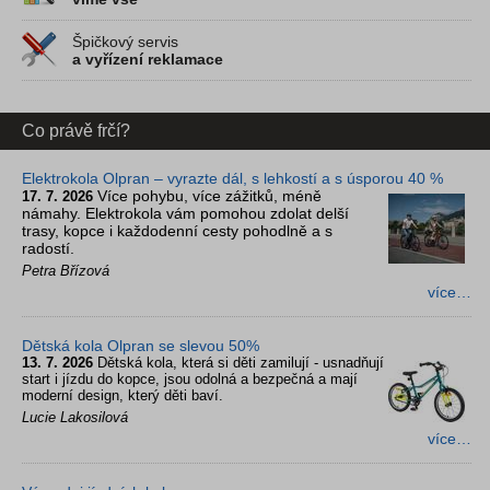
Špičkový servis
a vyřízení reklamace
Co právě frčí?
Elektrokola Olpran – vyrazte dál, s lehkostí a s úsporou 40 %
Více pohybu, více zážitků, méně
17. 7. 2026
námahy. Elektrokola vám pomohou zdolat delší
trasy, kopce i každodenní cesty pohodlně a s
radostí.
Petra Břízová
více…
Dětská kola Olpran se slevou 50%
13. 7. 2026
Dětská kola, která si děti zamilují - usnadňují
start i jízdu do kopce, jsou odolná a bezpečná a mají
moderní design, který děti baví.
Lucie Lakosilová
více…