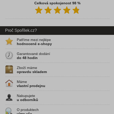
Celková spokojenost 98 %
Proč Spořílek.cz?
Patříme mezi nejlépe
hodnocené e-shopy
Garantované dodání
do 48 hodin
Zboží máme
opravdu skladem
Máme
vlastní prodejnu
Nakupujete
u odborníků
O produktech
víme vše