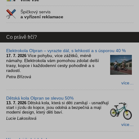
Špičkový servis
a vyřízení reklamace
Co právě frčí?
Elektrokola Olpran – vyrazte dál, s lehkostí a s úsporou 40 %
Více pohybu, více zážitků, méně
17. 7. 2026
námahy. Elektrokola vám pomohou zdolat delší
trasy, kopce i každodenní cesty pohodlně a s
radostí.
Petra Břízová
více…
Dětská kola Olpran se slevou 50%
13. 7. 2026
Dětská kola, která si děti zamilují - usnadňují
start i jízdu do kopce, jsou odolná a bezpečná a mají
moderní design, který děti baví.
Lucie Lakosilová
více…