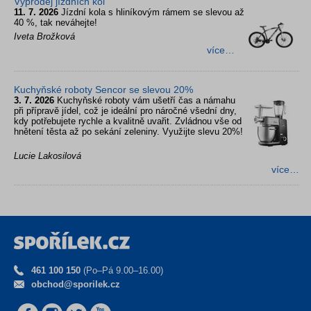
Výprodej jízdních kol
11. 7. 2026
Jízdní kola s hliníkovým rámem se slevou až
40 %, tak neváhejte!
Iveta Brožková
více…
Kuchyňské roboty Sencor se slevou 20%
3. 7. 2026
Kuchyňské roboty vám ušetří čas a námahu
při přípravě jídel, což je ideální pro náročné všední dny,
kdy potřebujete rychle a kvalitně uvařit. Zvládnou vše od
hnětení těsta až po sekání zeleniny. Využijte slevu 20%!
Lucie Lakosilová
více…
461 100 150
(Po–Pá 9.00–16.00)
obchod@sporilek.cz