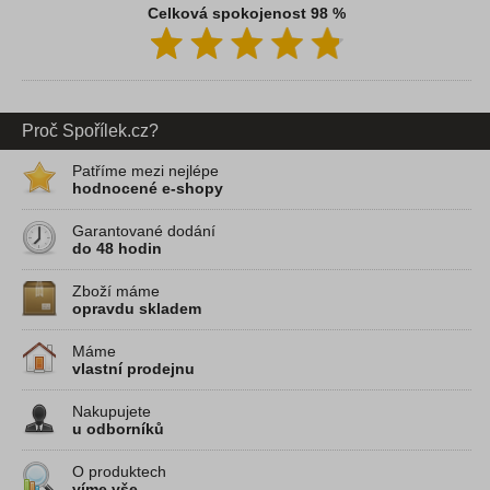
Celková spokojenost 98 %
Proč Spořílek.cz?
Patříme mezi nejlépe
hodnocené e-shopy
Garantované dodání
do 48 hodin
Zboží máme
opravdu skladem
Máme
vlastní prodejnu
Nakupujete
u odborníků
O produktech
víme vše