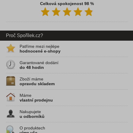
Celková spokojenost 98 %
Proč Spořílek.cz?
Patříme mezi nejlépe
hodnocené e-shopy
Garantované dodání
do 48 hodin
Zboží máme
opravdu skladem
Máme
vlastní prodejnu
Nakupujete
u odborníků
O produktech
víme vše