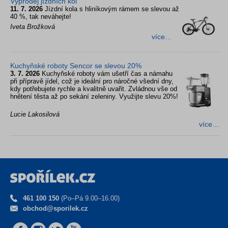
Výprodej jízdních kol
11. 7. 2026
Jízdní kola s hliníkovým rámem se slevou až
40 %, tak neváhejte!
Iveta Brožková
více…
Kuchyňské roboty Sencor se slevou 20%
3. 7. 2026
Kuchyňské roboty vám ušetří čas a námahu
při přípravě jídel, což je ideální pro náročné všední dny,
kdy potřebujete rychle a kvalitně uvařit. Zvládnou vše od
hnětení těsta až po sekání zeleniny. Využijte slevu 20%!
Lucie Lakosilová
více…
461 100 150
(Po–Pá 9.00–16.00)
obchod@sporilek.cz