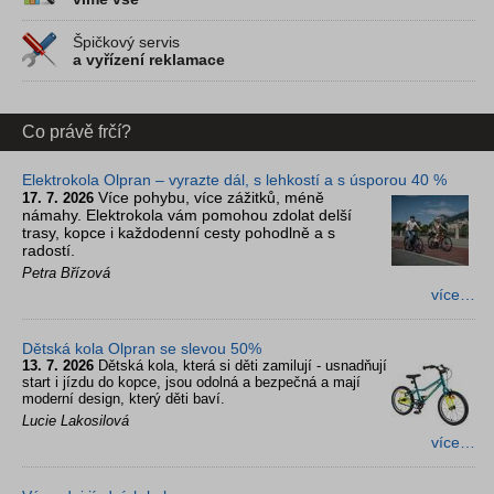
Špičkový servis
a vyřízení reklamace
Co právě frčí?
Elektrokola Olpran – vyrazte dál, s lehkostí a s úsporou 40 %
Více pohybu, více zážitků, méně
17. 7. 2026
námahy. Elektrokola vám pomohou zdolat delší
trasy, kopce i každodenní cesty pohodlně a s
radostí.
Petra Břízová
více…
Dětská kola Olpran se slevou 50%
13. 7. 2026
Dětská kola, která si děti zamilují - usnadňují
start i jízdu do kopce, jsou odolná a bezpečná a mají
moderní design, který děti baví.
Lucie Lakosilová
více…