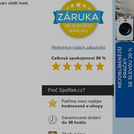
 vám vědět hned,
Reference našich zákazníků
Celková spokojenost 98 %
Proč Spořílek.cz?
Patříme mezi nejlépe
hodnocené e-shopy
Garantované dodání
do 48 hodin