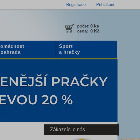
Registrace
Přihlášení
počet:
0
ks
cena:
0 Kč
omácnost
Sport
 zahrada
a hračky
Zákazníci o nás