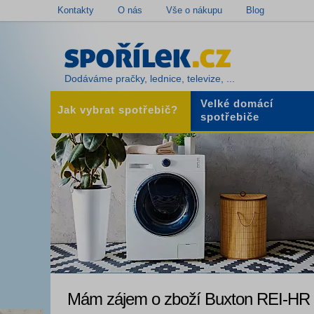
Kontakty
O nás
Vše o nákupu
Blog
Dodáváme pračky, lednice, televize, ...
Velké domácí
Jak vybrat spotřebič?
spotřebiče
Mám zájem o zboží Buxton REI-HR