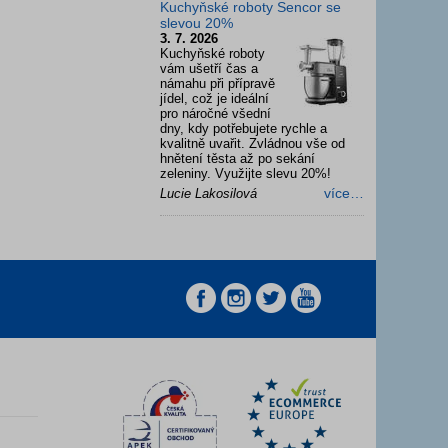
Kuchyňské roboty Sencor se
slevou 20%
3. 7. 2026
Kuchyňské roboty
vám ušetří čas a
námahu při přípravě
jídel, což je ideální
pro náročné všední
dny, kdy potřebujete rychle a
kvalitně uvařit. Zvládnou vše od
hnětení těsta až po sekání
zeleniny. Využijte slevu 20%!
více…
Lucie Lakosilová
z
z