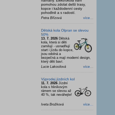
námahy. Elektrokola vám
pomohou zdolat delší trasy,
kopce i každodenní cesty
pohodlně a s radostí.
více…
Petra Břízová
Dětská kola Olpran se slevou
50%
13. 7. 2026
Dětská
kola, která si děti
zamilují - usnadňují
start i jízdu do kopce,
jsou odolná a
bezpečná a mají moderní design,
který děti baví.
více…
Lucie Lakosilová
Výprodej jízdních kol
11. 7. 2026
Jízdní
kola s hliníkovým
rámem se slevou až
40 %, tak neváhejte!
více…
Iveta Brožková