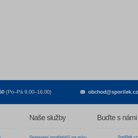
50
(Po–Pá 9.00–16.00)
obchod@sporilek.c
Naše služby
Buďte s námi
y
Sestavení spotřebičů na míru
Spořílek.c