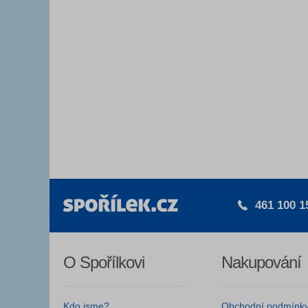
461 100 1
O Spořílkovi
Nakupování
Kdo jsme?
Obchodní podmínk