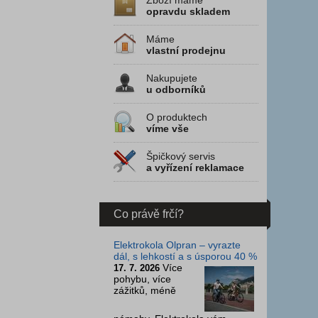
Zboží máme
opravdu skladem
Máme
vlastní prodejnu
Nakupujete
u odborníků
O produktech
víme vše
Špičkový servis
a vyřízení reklamace
Co právě frčí?
Elektrokola Olpran – vyrazte
dál, s lehkostí a s úsporou 40 %
Více
17. 7. 2026
pohybu, více
zážitků, méně