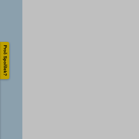
Proč Spořílek?