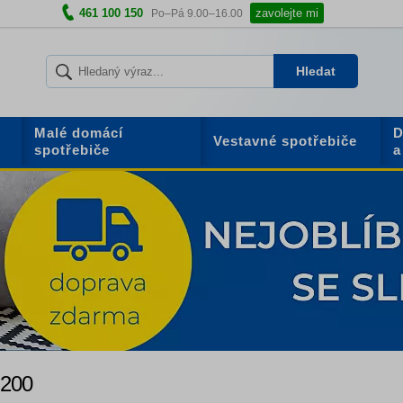
461 100 150
zavolejte mi
Po–Pá 9.00–16.00
Hledat
Malé domácí
D
Vestavné spotřebiče
spotřebiče
a
 200