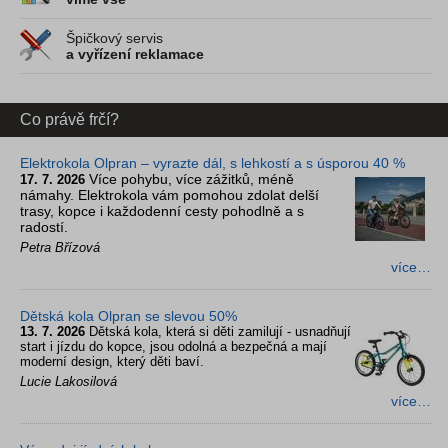
Špičkový servis
a vyřízení reklamace
Co právě frčí?
Elektrokola Olpran – vyrazte dál, s lehkostí a s úsporou 40 %
Více pohybu, více zážitků, méně
17. 7. 2026
námahy. Elektrokola vám pomohou zdolat delší
trasy, kopce i každodenní cesty pohodlně a s
radostí.
Petra Břízová
více…
Dětská kola Olpran se slevou 50%
13. 7. 2026
Dětská kola, která si děti zamilují - usnadňují
start i jízdu do kopce, jsou odolná a bezpečná a mají
moderní design, který děti baví.
Lucie Lakosilová
více…