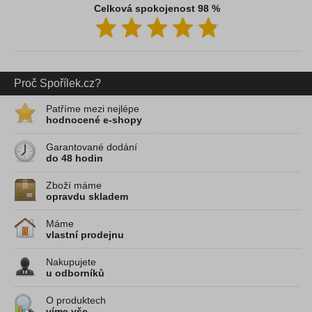
Celková spokojenost 98 %
Proč Spořílek.cz?
Patříme mezi nejlépe
hodnocené e-shopy
Garantované dodání
do 48 hodin
Zboží máme
opravdu skladem
Máme
vlastní prodejnu
Nakupujete
u odborníků
O produktech
víme vše