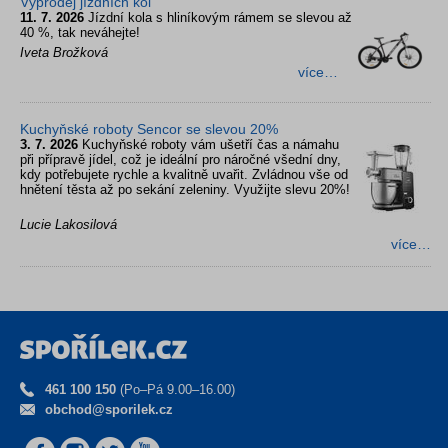
Výprodej jízdních kol
11. 7. 2026
Jízdní kola s hliníkovým rámem se slevou až
40 %, tak neváhejte!
Iveta Brožková
více…
Kuchyňské roboty Sencor se slevou 20%
3. 7. 2026
Kuchyňské roboty vám ušetří čas a námahu
při přípravě jídel, což je ideální pro náročné všední dny,
kdy potřebujete rychle a kvalitně uvařit. Zvládnou vše od
hnětení těsta až po sekání zeleniny. Využijte slevu 20%!
Lucie Lakosilová
více…
461 100 150
(Po–Pá 9.00–16.00)
obchod@sporilek.cz