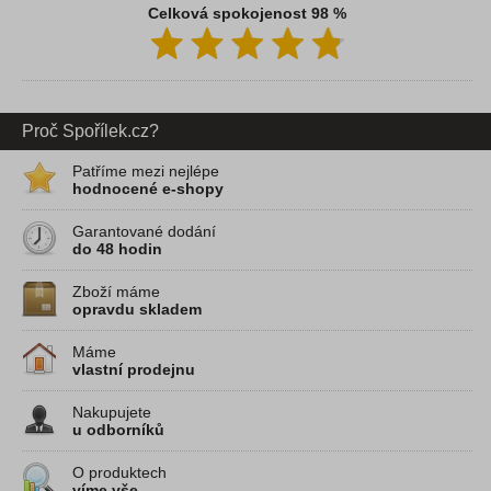
Celková spokojenost 98 %
Proč Spořílek.cz?
Patříme mezi nejlépe
hodnocené e-shopy
Garantované dodání
do 48 hodin
Zboží máme
opravdu skladem
Máme
vlastní prodejnu
Nakupujete
u odborníků
O produktech
víme vše