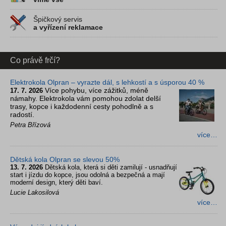
Špičkový servis
a vyřízení reklamace
Co právě frčí?
Elektrokola Olpran – vyrazte dál, s lehkostí a s úsporou 40 %
Více pohybu, více zážitků, méně
17. 7. 2026
námahy. Elektrokola vám pomohou zdolat delší
trasy, kopce i každodenní cesty pohodlně a s
radostí.
Petra Břízová
více…
Dětská kola Olpran se slevou 50%
13. 7. 2026
Dětská kola, která si děti zamilují - usnadňují
start i jízdu do kopce, jsou odolná a bezpečná a mají
moderní design, který děti baví.
Lucie Lakosilová
více…