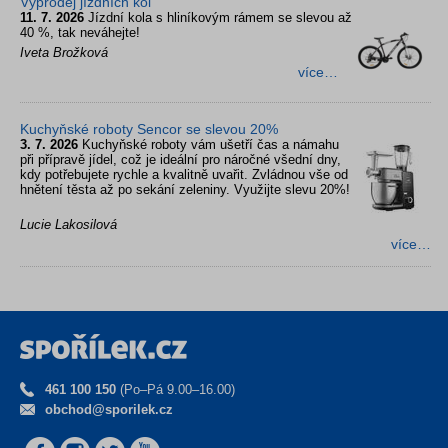
Výprodej jízdních kol
11. 7. 2026
Jízdní kola s hliníkovým rámem se slevou až
40 %, tak neváhejte!
Iveta Brožková
více…
Kuchyňské roboty Sencor se slevou 20%
3. 7. 2026
Kuchyňské roboty vám ušetří čas a námahu
při přípravě jídel, což je ideální pro náročné všední dny,
kdy potřebujete rychle a kvalitně uvařit. Zvládnou vše od
hnětení těsta až po sekání zeleniny. Využijte slevu 20%!
Lucie Lakosilová
více…
461 100 150
(Po–Pá 9.00–16.00)
obchod@sporilek.cz