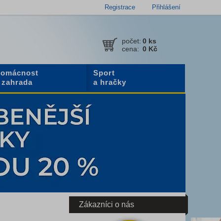
Registrace
Přihlášení
počet:
0
ks
cena:
0 Kč
omácnost
Sport
 zahrada
a hračky
Zákazníci o nás