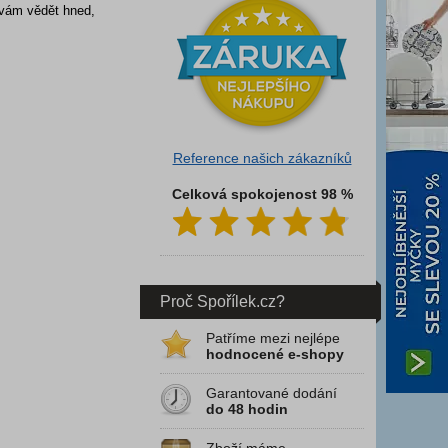
 vám vědět hned,
Reference našich zákazníků
Celková spokojenost 98 %
Proč Spořílek.cz?
Patříme mezi nejlépe
hodnocené e-shopy
Garantované dodání
do 48 hodin