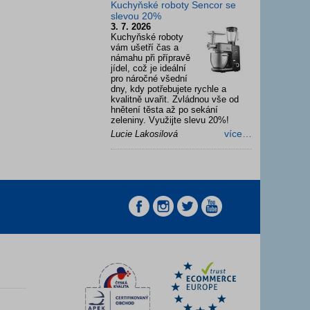
Kuchyňské roboty Sencor se
slevou 20%
3. 7. 2026
Kuchyňské roboty
vám ušetří čas a
námahu při přípravě
jídel, což je ideální
pro náročné všední
dny, kdy potřebujete rychle a
kvalitně uvařit. Zvládnou vše od
hnětení těsta až po sekání
zeleniny. Využijte slevu 20%!
více…
Lucie Lakosilová
z
z