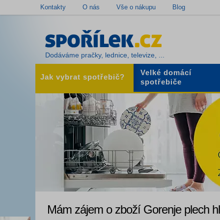
Kontakty
O nás
Vše o nákupu
Blog
Dodáváme pračky, lednice, televize, ...
Velké domácí
Jak vybrat spotřebič?
spotřebiče
Mám zájem o zboží Gorenje plech h