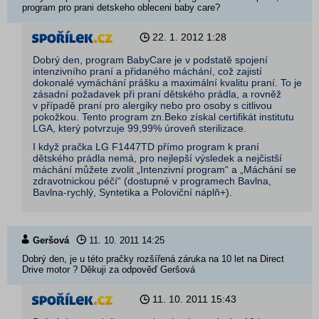
program pro prani detskeho obleceni baby care?
22. 1. 2012
1:28
Dobrý den, program BabyCare je v podstatě spojení
intenzivního praní a přidaného máchání, což zajistí
dokonalé vymáchání prášku a maximální kvalitu praní. To je
zásadní požadavek při praní dětského prádla, a rovněž
v případě praní pro alergiky nebo pro osoby s citlivou
pokožkou. Tento program zn.Beko získal certifikát institutu
LGA, který potvrzuje 99,99% úroveň sterilizace.
I když pračka LG F1447TD přímo program k praní
dětského prádla nemá, pro nejlepší výsledek a nejčistší
máchání můžete zvolit „Intenzivní program“ a „Máchání se
zdravotnickou péčí“ (dostupné v programech Bavlna,
Bavlna-rychlý, Syntetika a Poloviční náplň+).
Geršová
11. 10. 2011
14:25
Dobrý den, je u této pračky rozšířená záruka na 10 let na Direct
Drive motor ? Děkuji za odpověď Geršová
11. 10. 2011
15:43