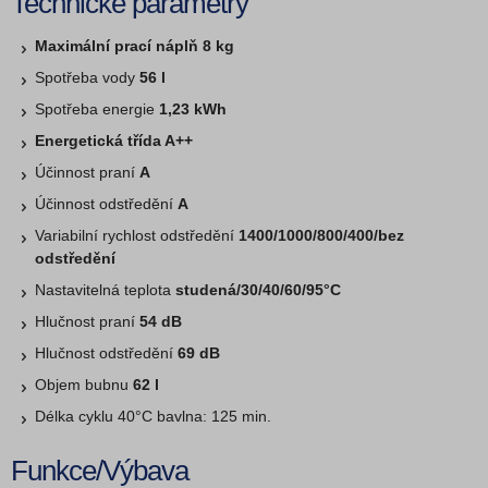
Technické parametry
Maximální prací náplň 8 kg
Spotřeba vody
56 l
Spotřeba energie
1,23 kWh
Energetická třída A++
Účinnost praní
A
Účinnost odstředění
A
Variabilní rychlost odstředění
1400/1000/800­/400/bez
odstředění
Nastavitelná teplota
studená/30/40/60/­95°C
Hlučnost praní
54 dB
Hlučnost odstředění
69 dB
Objem bubnu
62 l
Délka cyklu 40°C bavlna: 125 min.
Funkce/Výbava