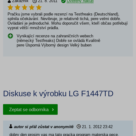
Zákazník
21. 8. 2011
Ověřený nákup
Pračku jsme vybrali podle rezenzí na Testfreaks (Deutschland),
splnila očekávání. Nevibruje, je relativně tichá, pere velmi dobře.
Ovládání je jednoduché. Mohu doporučit všem, kteří občas potřebují
vyprat větší množství prádla.
Vynikající recenze na zahraničních webech
(německý Testfreaks) Dobře se ovládá Kvalitně
pere Úsporná Výborný design Velký buben
Diskuse k výrobku LG F1447TD
Zeptat se odborníka
autor si přál zůstat v anonymitě
21. 1. 2012
23:42
dobry den prosim vas ma tato pracka program materska pece,