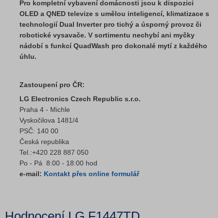
Pro kompletní vybavení domácnosti jsou k dispozici
OLED a QNED televize s umělou inteligencí, klimatizace s
technologií Dual Inverter pro tichý a úsporný provoz či
robotické vysavače. V sortimentu nechybí ani myčky
nádobí s funkcí QuadWash pro dokonalé mytí z každého
úhlu.
Zastoupení pro ČR:
LG Electronics Czech Republic s.r.o.
Praha 4 - Michle
Vyskočilova 1481/4
PSČ: 140 00
Česká republika
Tel.:+420 228 887 050
Po - Pá 8:00 - 18:00 hod
e-mail:
Kontakt přes online formulář
Hodnocení LG F1447TD