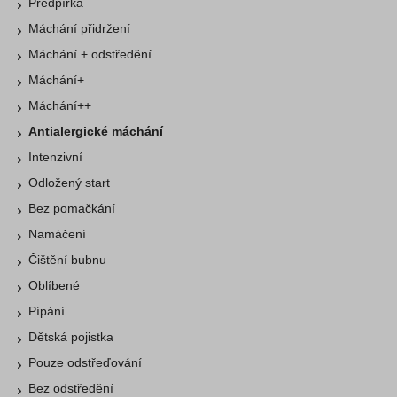
Předpírka
Máchání přidržení
Máchání + odstředění
Máchání+
Máchání++
Antialergické máchání
Intenzivní
Odložený start
Bez pomačkání
Namáčení
Čištění bubnu
Oblíbené
Pípání
Dětská pojistka
Pouze odstřeďování
Bez odstředění