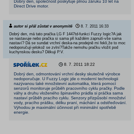
Dobrý den, společnost poskytuje plnou záruku 10 let na
Direct Drive motor.
autor si přál zůstat v anonymitě
8. 7. 2011
16:33
Dobrý den, má tato pračka LG F 1447td-funkci Fuzzy logic?A jak
se nastavuje nebo pračka si sama při každém zapnutí-vše sama
nastaví? Dá se sundat vrchní deska-na prodejně mi řekli,že to moc
nedoporučují-jelokož se zvlní?Takže nemohu pračku vložit pod
kuchynskou desku? Děkuji P.V.
8. 7. 2011
18:22
Dobrý den, odmontování vrchní desky skutečně výrobce
nedoporučuje. U Fuzzy Logic jde o moderní technologii
nazývanou také množstevní automatika, která pomocí
senzorů monitoruje průběh pracovního cyklu pračky. Podle
váhy a druhu vloženého špinavého prádla si práčka sama
nastaví průběh pracího cyklu. Senzory přizpůsobí množství
vody, pracího prášku, délku praní, máchání a odstřeďování.
Výhodou je maximální účinnost při minimální spotřebě
energie.