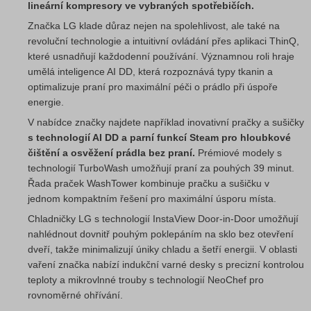
lineární kompresory ve vybraných spotřebičích.
Značka LG klade důraz nejen na spolehlivost, ale také na
revoluční technologie a intuitivní ovládání přes aplikaci ThinQ,
které usnadňují každodenní používání. Významnou roli hraje
umělá inteligence AI DD, která rozpoznává typy tkanin a
optimalizuje praní pro maximální péči o prádlo při úspoře
energie.
V nabídce značky najdete například inovativní pračky a sušičky
s technologií AI DD a parní funkcí Steam pro hloubkové
čištění a osvěžení prádla bez praní.
Prémiové modely s
technologií TurboWash umožňují praní za pouhých 39 minut.
Řada praček WashTower kombinuje pračku a sušičku v
jednom kompaktním řešení pro maximální úsporu místa.
Chladničky LG s technologií InstaView Door-in-Door umožňují
nahlédnout dovnitř pouhým poklepáním na sklo bez otevření
dveří, takže minimalizují úniky chladu a šetří energii. V oblasti
vaření značka nabízí indukční varné desky s precizní kontrolou
teploty a mikrovlnné trouby s technologií NeoChef pro
rovnoměrné ohřívání.