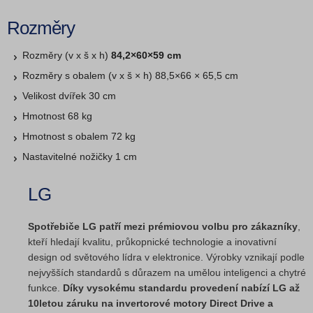
Rozměry
Rozměry (v x š x h)
84,2×60×59 cm
Rozměry s obalem (v x š × h) 88,5×66 × 65,5 cm
Velikost dvířek 30 cm
Hmotnost 68 kg
Hmotnost s obalem 72 kg
Nastavitelné nožičky 1 cm
LG
Spotřebiče LG patří mezi prémiovou volbu pro zákazníky
,
kteří hledají kvalitu, průkopnické technologie a inovativní
design od světového lídra v elektronice. Výrobky vznikají podle
nejvyšších standardů s důrazem na umělou inteligenci a chytré
funkce.
Díky vysokému standardu provedení nabízí LG až
10letou záruku na invertorové motory Direct Drive a