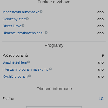
Funkce a výbava
Množstevní automatika
ano
Odložený start
ano
Direct Drive
ano
Ukazatel zbytkového času
ano
Programy
Počet programů
9
Snadné žehlení
ano
Intenzivní program na skvrny
ano
Rychlý program
ano
Obecné informace
Značka
LG