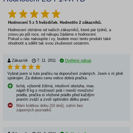
Hodnocení
5
z
5
hvězdiček. Hodnotilo
2
zákazníků.
Hodnocení sbíráme od našich zákazníků, které pár týdnů, a
znovu po půl roce, od nákupu žádáme o hodnocení.
Pokud u nás nakoupíte i vy, budete moci tento produkt také
ohodnotit a sdělit tak svou zkušenost ostatním.
Zákazník
7. 11. 2011
Ověřený nákup
Vybral jsem si tuto pračku na doporučení známých. Jsem s ní plně
spokojen. Za doboru cenu velice dobrá pračka.
tichá, výborně ždímá, intuitivní obsluha, max.
náplň 8 kg s možností prát i menší množství
prádla, pračka si vložené prádlo před každým
praním zváží a zvolí optimální délku praní.
Mám krátkou dobu (10 dnů), zatím bez
záporných poznatků