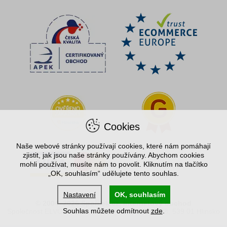
Cookies
Naše webové stránky používají cookies, které nám pomáhají
zjistit, jak jsou naše stránky používány. Abychom cookies
mohli používat, musíte nám to povolit. Kliknutím na tlačítko
„OK, souhlasím“ udělujete tento souhlas.
Nastavení
OK, souhlasím
© 2004–2026 Spořílek.cz, internetový obchod
Souhlas můžete odmítnout
zde
.
Společnost ELVO Hlinsko, s.r.o., Komenského 408, 539 01 Hlinsko