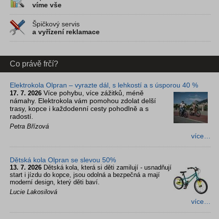
víme vše
Špičkový servis
a vyřízení reklamace
Co právě frčí?
Elektrokola Olpran – vyrazte dál, s lehkostí a s úsporou 40 %
Více pohybu, více zážitků, méně
17. 7. 2026
námahy. Elektrokola vám pomohou zdolat delší
trasy, kopce i každodenní cesty pohodlně a s
radostí.
Petra Břízová
více…
Dětská kola Olpran se slevou 50%
13. 7. 2026
Dětská kola, která si děti zamilují - usnadňují
start i jízdu do kopce, jsou odolná a bezpečná a mají
moderní design, který děti baví.
Lucie Lakosilová
více…