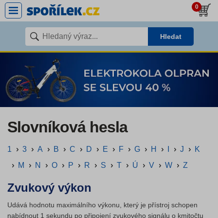
0
Hledat
Slovníková hesla
1
3
A
B
C
D
E
F
G
H
I
J
K
M
N
O
P
R
S
T
Ú
V
W
Z
Zvukový výkon
Udává hodnotu maximálního výkonu, který je přístroj schopen
nabídnout 1 sekundu po připojení zvukového signálu o kmitočtu