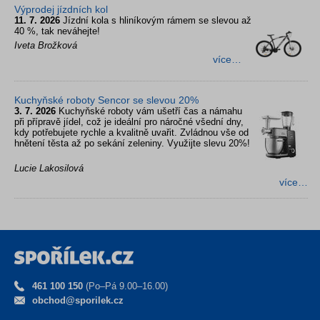
Výprodej jízdních kol
11. 7. 2026
Jízdní kola s hliníkovým rámem se slevou až
40 %, tak neváhejte!
Iveta Brožková
více…
Kuchyňské roboty Sencor se slevou 20%
3. 7. 2026
Kuchyňské roboty vám ušetří čas a námahu
při přípravě jídel, což je ideální pro náročné všední dny,
kdy potřebujete rychle a kvalitně uvařit. Zvládnou vše od
hnětení těsta až po sekání zeleniny. Využijte slevu 20%!
Lucie Lakosilová
více…
461 100 150
(Po–Pá 9.00–16.00)
obchod@sporilek.cz