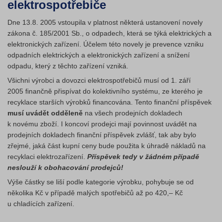
elektrospotřebiče
Dne 13.8. 2005 vstoupila v platnost některá ustanovení novely
zákona č. 185/2001 Sb., o odpadech, která se týká elektrických a
elektronických zařízení. Účelem této novely je prevence vzniku
odpadních elektrických a elektronických zařízení a snížení
odpadu, který z těchto zařízení vzniká.
Všichni výrobci a dovozci elektrospotřebičů musí od 1. září
2005 finančně přispívat do kolektivního systému, ze kterého je
recyklace starších výrobků financována. Tento finanční příspěvek
musí uvádět odděleně
na všech prodejních dokladech
k novému zboží. I koncoví prodejci mají povinnost uvádět na
prodejních dokladech finanční příspěvek zvlášť, tak aby bylo
zřejmé, jaká část kupní ceny bude použita k úhradě nákladů na
recyklaci elektrozařízení.
Příspěvek tedy v žádném případě
neslouží k obohacování prodejců!
Výše částky se liší podle kategorie výrobku, pohybuje se od
několika Kč v případě malých spotřebičů až po 420,– Kč
u chladících zařízení.