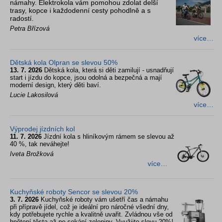
námahy. Elektrokola vám pomohou zdolat delší
trasy, kopce i každodenní cesty pohodlně a s
radostí.
Petra Břízová
více…
Dětská kola Olpran se slevou 50%
13. 7. 2026
Dětská kola, která si děti zamilují - usnadňují
start i jízdu do kopce, jsou odolná a bezpečná a mají
moderní design, který děti baví.
Lucie Lakosilová
více…
Výprodej jízdních kol
11. 7. 2026
Jízdní kola s hliníkovým rámem se slevou až
40 %, tak neváhejte!
Iveta Brožková
více…
Kuchyňské roboty Sencor se slevou 20%
3. 7. 2026
Kuchyňské roboty vám ušetří čas a námahu
při přípravě jídel, což je ideální pro náročné všední dny,
kdy potřebujete rychle a kvalitně uvařit. Zvládnou vše od
hnětení těsta až po sekání zeleniny. Využijte slevu 20%!