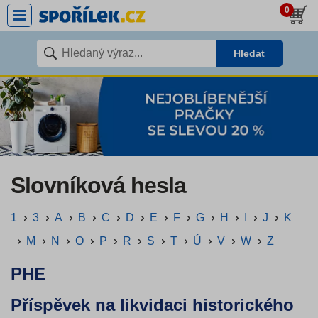
0
Hledat
Slovníková hesla
1
3
A
B
C
D
E
F
G
H
I
J
K
M
N
O
P
R
S
T
Ú
V
W
Z
PHE
Příspěvek na likvidaci historického