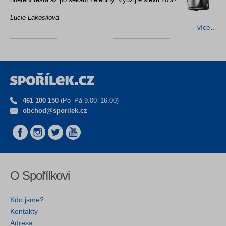
Lucie Lakosilová
více…
461 100 150
(Po–Pá 9.00–16.00)
obchod@sporilek.cz
O Spořílkovi
Kdo jsme?
Kontakty
Adresa