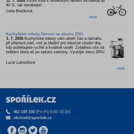
11. 7. 2026
Jízdní kola s hliníkovým rámem se slevou až
40 %, tak neváhejte!
Iveta Brožková
více…
Kuchyňské roboty Sencor se slevou 20%
3. 7. 2026
Kuchyňské roboty vám ušetří čas a námahu
při přípravě jídel, což je ideální pro náročné všední dny,
kdy potřebujete rychle a kvalitně uvařit. Zvládnou vše od
hnětení těsta až po sekání zeleniny. Využijte slevu 20%!
Lucie Lakosilová
více…
461 100 150
(Po–Pá 9.00–16.00)
obchod@sporilek.cz