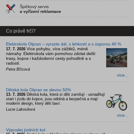
Špičkový servis
a vyřízení reklamace
Co právě frčí?
Elektrokola Olpran – vyrazte dál, s lehkostí a s úsporou 40 %
Více pohybu, více zážitků, méně
17. 7. 2026
námahy. Elektrokola vám pomohou zdolat delší
trasy, kopce i každodenní cesty pohodlně a s
radostí.
Petra Břízová
více…
Dětská kola Olpran se slevou 50%
13. 7. 2026
Dětská kola, která si děti zamilují - usnadňují
start i jízdu do kopce, jsou odolná a bezpečná a mají
moderní design, který děti baví.
Lucie Lakosilová
více…
Výprodej jízdních kol