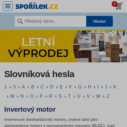
0
Hledat
Slovníková hesla
1
3
A
B
C
D
E
F
G
H
I
J
K
M
N
O
P
R
S
T
Ú
V
W
Z
Invertový motor
Invertorové (bezkartáčové) motory, známé také jako
stejnosměrné motory s permanentními magnety (BLDC), mají