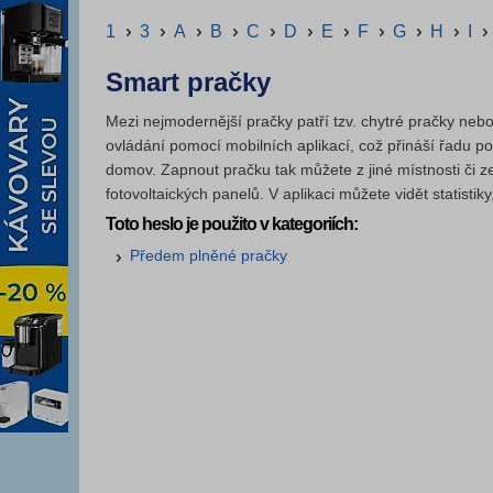
1
3
A
B
C
D
E
F
G
H
I
Smart pračky
Mezi nejmodernější pračky patří tzv. chytré pračky nebo
ovládání pomocí mobilních aplikací, což přináší řadu p
domov. Zapnout pračku tak můžete z jiné místnosti či z
fotovoltaických panelů. V aplikaci můžete vidět statist
Toto heslo je použito v kategoriích:
Předem plněné pračky