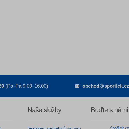
50
(Po–Pá 9.00–16.00)
obchod@sporilek.c
Naše služby
Buďte s námi
y
Sestavení spotřebičů na míru
Spořílek.c