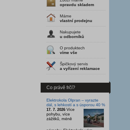
Zboží máme
opravdu skladem
Máme
vlastní prodejnu
Nakupujete
u odborníků
O produktech
víme vše
Špičkový servis
a vyřízení reklamace
Co právě frčí?
Elektrokola Olpran – vyrazte
dál, s lehkostí a s úsporou 40 %
Více
17. 7. 2026
pohybu, více
zážitků, méně