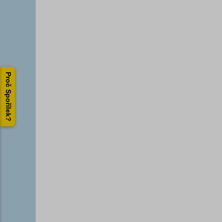
Proč Spořílek?