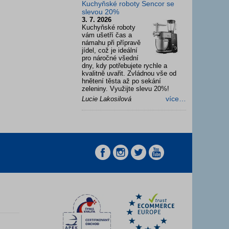
Kuchyňské roboty Sencor se
slevou 20%
3. 7. 2026
Kuchyňské roboty
vám ušetří čas a
námahu při přípravě
jídel, což je ideální
pro náročné všední
dny, kdy potřebujete rychle a
kvalitně uvařit. Zvládnou vše od
hnětení těsta až po sekání
zeleniny. Využijte slevu 20%!
více…
Lucie Lakosilová
z
z