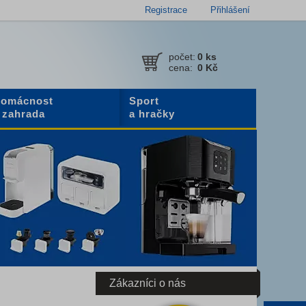
Registrace
Přihlášení
počet:
0
ks
cena:
0 Kč
omácnost
Sport
 zahrada
a hračky
Zákazníci o nás