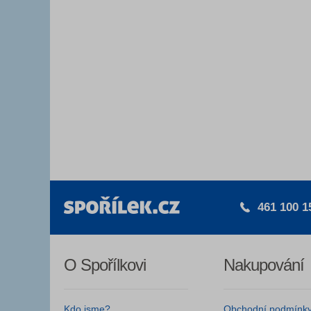
461 100 1
O Spořílkovi
Nakupování
Kdo jsme?
Obchodní podmínk