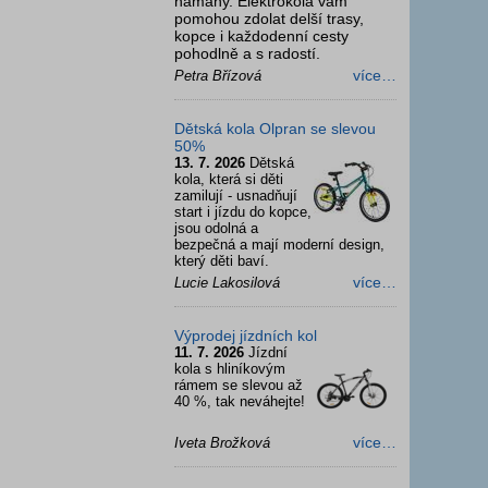
námahy. Elektrokola vám
pomohou zdolat delší trasy,
kopce i každodenní cesty
pohodlně a s radostí.
více…
Petra Břízová
Dětská kola Olpran se slevou
50%
13. 7. 2026
Dětská
kola, která si děti
zamilují - usnadňují
start i jízdu do kopce,
jsou odolná a
bezpečná a mají moderní design,
který děti baví.
více…
Lucie Lakosilová
Výprodej jízdních kol
11. 7. 2026
Jízdní
kola s hliníkovým
rámem se slevou až
40 %, tak neváhejte!
více…
Iveta Brožková