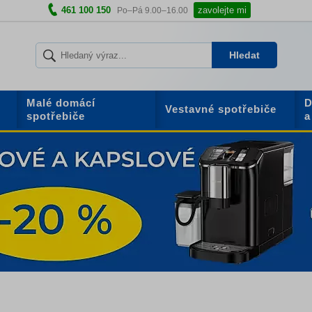
461 100 150
zavolejte mi
Po–Pá 9.00–16.00
Hledat
Malé domácí
D
Vestavné spotřebiče
spotřebiče
a