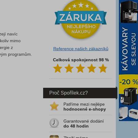
ejí navíc
ykoliv mimo
ergie z
Reference našich zákazníků
tlivým programům.
Celková spokojenost 98 %
Proč Spořílek.cz?
Patříme mezi nejlépe
hodnocené e-shopy
Garantované dodání
do 48 hodin