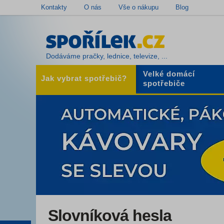
Kontakty
O nás
Vše o nákupu
Blog
Dodáváme pračky, lednice, televize, ...
Velké domácí
Jak vybrat spotřebič?
spotřebiče
Slovníková hesla