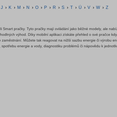
J
K
M
N
O
P
R
S
T
Ú
V
W
Z
li Smart pračky. Tyto pračky mají ovládání jako běžné modely, ale nabíz
ohodlných výhod. Díky mobilní aplikaci získáte přehled o své pračce kd
e zaměstnání. Můžete tak reagovat na nižší sazbu energie či výrobu en
iky, spotřebu energie a vody, diagnostiku problémů či nápovědu k jedno