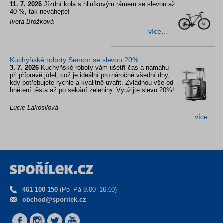
11. 7. 2026
Jízdní kola s hliníkovým rámem se slevou až
40 %, tak neváhejte!
Iveta Brožková
více…
Kuchyňské roboty Sencor se slevou 20%
3. 7. 2026
Kuchyňské roboty vám ušetří čas a námahu
při přípravě jídel, což je ideální pro náročné všední dny,
kdy potřebujete rychle a kvalitně uvařit. Zvládnou vše od
hnětení těsta až po sekání zeleniny. Využijte slevu 20%!
Lucie Lakosilová
více…
461 100 150
(Po–Pá 9.00–16.00)
obchod@sporilek.cz