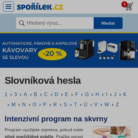
0
Hledat
Slovníková hesla
1
3
A
B
C
D
E
F
G
H
I
J
K
M
N
O
P
R
S
T
Ú
V
W
Z
Intenzivní program na skvrny
Program využijete zejména, pokud máte
silně znečištěné prádlo
. Pračka upraví