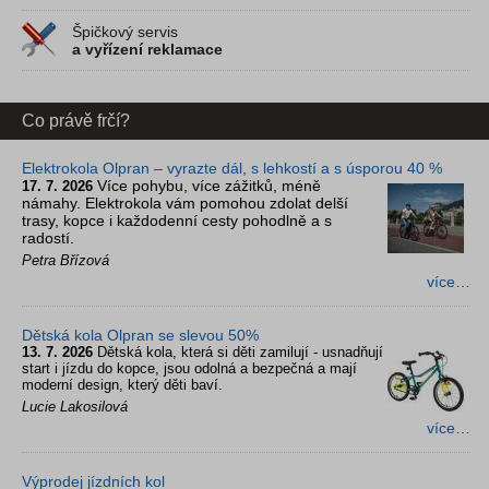
Špičkový servis
a vyřízení reklamace
Co právě frčí?
Elektrokola Olpran – vyrazte dál, s lehkostí a s úsporou 40 %
Více pohybu, více zážitků, méně
17. 7. 2026
námahy. Elektrokola vám pomohou zdolat delší
trasy, kopce i každodenní cesty pohodlně a s
radostí.
Petra Břízová
více…
Dětská kola Olpran se slevou 50%
13. 7. 2026
Dětská kola, která si děti zamilují - usnadňují
start i jízdu do kopce, jsou odolná a bezpečná a mají
moderní design, který děti baví.
Lucie Lakosilová
více…
Výprodej jízdních kol