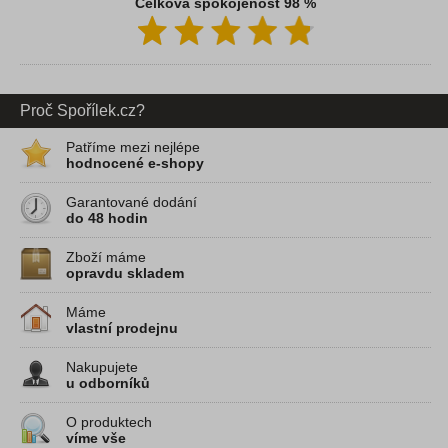
Celková spokojenost 98 %
Proč Spořílek.cz?
Patříme mezi nejlépe
hodnocené e-shopy
Garantované dodání
do 48 hodin
Zboží máme
opravdu skladem
Máme
vlastní prodejnu
Nakupujete
u odborníků
O produktech
víme vše