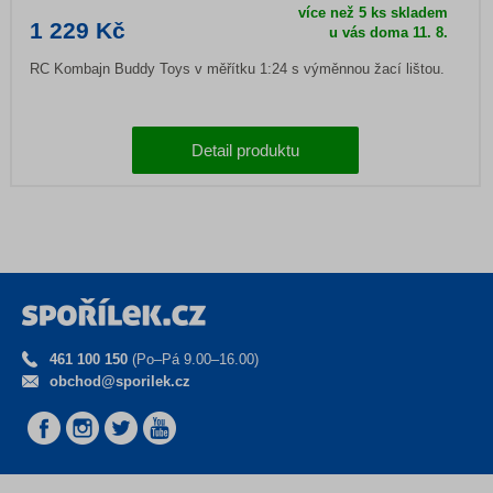
více než 5 ks skladem
1 229 Kč
u vás doma
11. 8.
RC Kombajn Buddy Toys v měřítku 1:24 s výměnnou žací lištou.
Detail produktu
461 100 150
(Po–Pá 9.00–16.00)
obchod@sporilek.cz