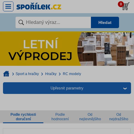
0
Hledat
Sport a hračky
Hračky
RC modely
Upřesnit parametry
Podle rychlosti
Podle
Od
Od
doručení
hodnocení
nejlevnějšího
nejdražšího