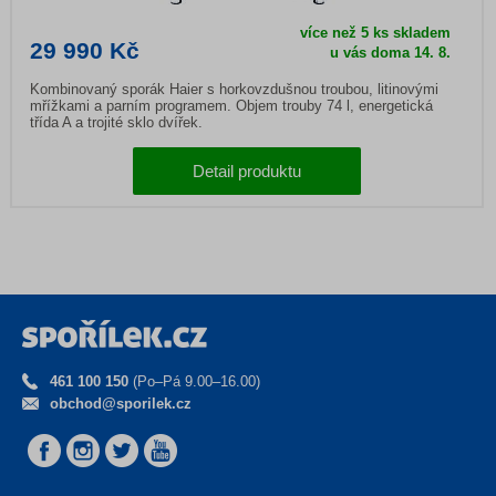
více než 5 ks skladem
29 990 Kč
u vás doma
14. 8.
Kombinovaný sporák Haier s horkovzdušnou troubou, litinovými
mřížkami a parním programem. Objem trouby 74 l, energetická
třída A a trojité sklo dvířek.
Detail produktu
461 100 150
(Po–Pá 9.00–16.00)
obchod@sporilek.cz