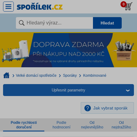
0
Hledat
Velké domácí spotřebiče
Sporáky
Kombinované
Upřesnit parametry
Jak vybrat sporák
Podle rychlosti
Podle
Od
Od
doručení
hodnocení
nejlevnějšího
nejdražšího