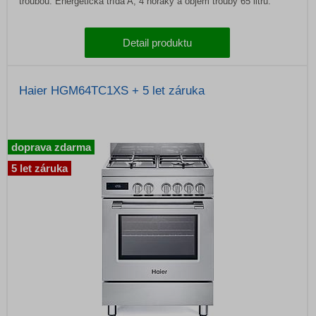
troubou. Energetická třída A, 4 hořáky a objem trouby 65 litrů.
Detail produktu
Haier HGM64TC1XS + 5 let záruka
doprava zdarma
5 let záruka