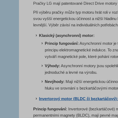
Pračky LG mají patentované Direct Drive motory 
Při výběru pračky může typ motoru hrát roli v ro
svou vyšší energetickou účinnost a nižší hladinu
levnější. Výběr závisí na individuálních potřebách
Klasický (asynchronní) motor:
Princip fungování:
Asynchronní motor je t
principu elektromagnetické indukce. To zn
vytváří magnetické pole, které pohání roto
Výhody:
Asynchronní motory jsou spolehliv
jednoduché a levné na výrobu.
Nevýhody:
Mají nižší energetickou účinno
hluku ve srovnání s bezkartáčovými motor
Invertorový motor (BLDC či bezkartáčový):
Princip fungování:
Invertorové (bezkartáčové) 
permanentními magnety (BLDC), mají pevné magn