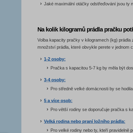
Jaké maximální otáčky odstřeďování jsou ty n
Na kolik kilogramů prádla pračku pot
Volba kapacity pračky v kilogramech (kg) prádla z
množství prádla, které obvykle perete v jednom 
1-2 osoby:
Pračka s kapacitou 5-7 kg by měla být do
3-4 osoby:
Pro středně velké domácnosti by se hodila
5 a více osob:
Pro větší rodiny se doporučuje pračka s ka
Velká rodina nebo praní ložního prádla:
Pro velké rodiny nebo ty, kteří pravidelně