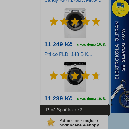
Candy RP4 276BWMR8/...
11 249 Kč
u vás doma 10. 8.
Philco PLDI 148 B K...
Detail produktu
11 239 Kč
u vás doma 10. 8.
Proč Spořílek.cz?
Detail produktu
Patříme mezi nejlépe
hodnocené e-shopy