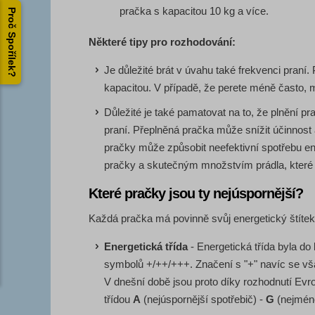
pračka s kapacitou 10 kg a více.
Proč Spořílek?
Některé tipy pro rozhodování:
Je důležité brát v úvahu také frekvenci praní.
kapacitou. V případě, že perete méně často, 
Důležité je také pamatovat na to, že plnění
praní. Přeplněná pračka může snížit účinnost a
pračky může způsobit neefektivní spotřebu ene
pračky a skutečným množstvím prádla, které 
Které pračky jsou ty nejúspornější?
Každá pračka má povinně svůj energetický štíte
Energetická třída
- Energetická třída byla 
symbolů +/++/+++. Značení s "+" navíc se vš
V dnešní době jsou proto díky rozhodnutí Ev
třídou
A
(nejúspornější spotřebič) -
G
(nejméně