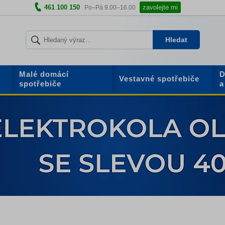
461 100 150
zavolejte mi
Po–Pá 9.00–16.00
Hledat
Malé domácí
D
Vestavné spotřebiče
spotřebiče
a