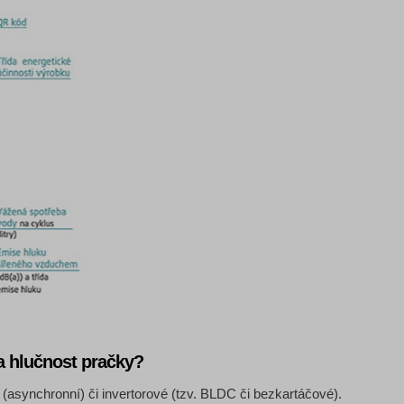
a hlučnost pračky?
(asynchronní) či invertorové (tzv. BLDC či bezkartáčové).