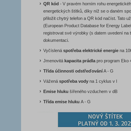
QR kód
- V pravém horním rohu energetického
energetických štítků, díky níž se o daném spo
přiložit chytrý telefon a QR kód načíst. Tato 
(European Product Database for Energy Labelli
registrovat své výrobky (s datem uvedení na 
dokumentaci.
Vyčíslená
spotřeba elektrické energie
na 10
Jmenovitá
kapacita prádla
pro program Eko 4
Třída účinnosti odstřeďování
A - G
Vážená
spotřeba vody
na 1 cyklus v l
Emise hluku
šířeného vzduchem v dB
Třída emise hluku
A - G