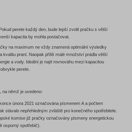
 Pokud perete každý den, bude lepší zvolit pračku s větší
menší kapacita by mohla postačovat.
 pračky na maximum ne vždy znamená optimální výsledky
 kvalitu praní. Naopak příliš malé množství prádla větší
rgie a vody. Ideální je najít rovnováhu mezi kapacitou
obvykle perete.
k, na němž je uvedeno:
do konce února 2021 označována písmenem A a počtem
ak stávalo nepřehledným zvláště pro konečného spotřebitele.
ropské komise již pračky označovány písmeny energetickou
 úsporný spotřebič).