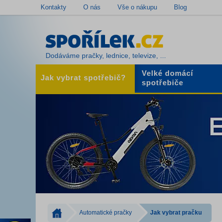
Kontakty
O nás
Vše o nákupu
Blog
Dodáváme pračky, lednice, televize, ...
Velké domácí
Jak vybrat spotřebič?
spotřebiče
Automatické pračky
Jak vybrat pračku