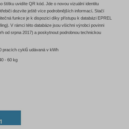
 štítku uvidíte QR kód. Jde o novou vizuální identitu
třebiči dozvíte ještě více podrobnějších informací
.
Stačí
užitečná funkce je k dispozici díky přístupu k databázi EPREL
ng). V rámci této databáze jsou všichni výrobci povinni
trh od srpna 2017) a poskytnout podrobnou technickou
0 pracích cyklů udávaná v kWh
0 - 60 kg