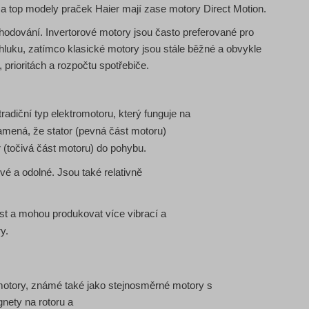
a top modely praček Haier mají zase motory Direct Motion.
zhodování. Invertorové motory jsou často preferované pro
 hluku, zatímco klasické motory jsou stále běžné a obvykle
, prioritách a rozpočtu spotřebiče.
radiční typ elektromotoru, který funguje na
amená, že stator (pevná část motoru)
r (točivá část motoru) do pohybu.
é a odolné. Jsou také relativně
st a mohou produkovat více vibrací a
y.
motory, známé také jako stejnosměrné motory s
ety na rotoru a