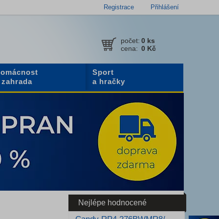
Registrace
Přihlášení
počet:
0
ks
cena:
0 Kč
omácnost
Sport
 zahrada
a hračky
Nejlépe hodnocené