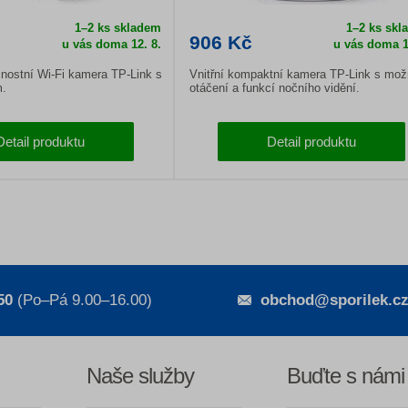
1–2 ks skladem
1–2 ks skl
906 Kč
u vás doma
12. 8.
u vás doma
1
ostní Wi-Fi kamera TP-Link s
Vnitřní kompaktní kamera TP-Link s mož
m.
otáčení a funkcí nočního vidění.
Detail produktu
Detail produktu
50
(Po–Pá 9.00–16.00)
obchod@sporilek.c
Naše služby
Buďte s námi