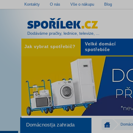
Kontakty
O nás
Vše o nákupu
Blog
Dodáváme pračky, lednice, televize, ...
Velké domácí
Jak vybrat spotřebič?
spotřebiče
Domácnost|a zahrada
Domácn