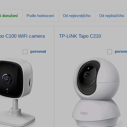
i doručení
Podle hodnocení
Od nejlevnějšího
Od nejdražšího
po C100 WiFi camera
TP-LINK Tapo C210
porovnat
porovn