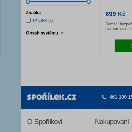
Značka
699 Kč
TP-LINK
(
2
)
Domácí bezpečn
nočním vidění
Obsah systému
461 100 1
O Spořílkovi
Nakupování