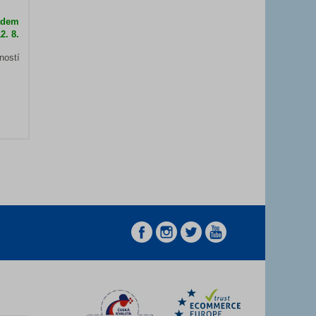
adem
2. 8.
ností
z