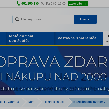
461 100 150
zavolejte mi
Po–Pá 9.00–16.00
Hledat
Malé domácí
D
Vestavné spotřebiče
spotřebiče
a
ost a zahrada
Dům
Elektroinstalace
Bezpečnostní systémy