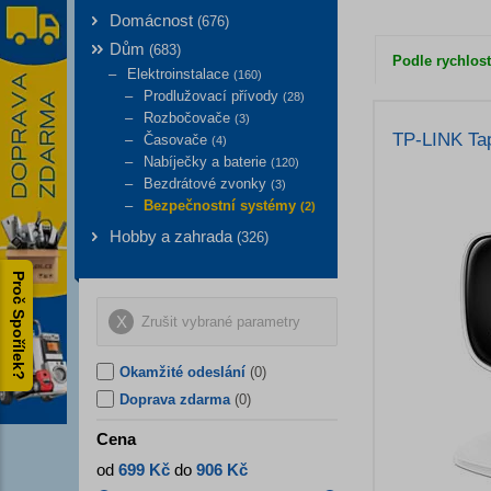
Domácnost
(
676
)
Dům
(
683
)
Podle rychlost
Elektroinstalace
(
160
)
Prodlužovací přívody
(
28
)
Rozbočovače
(
3
)
TP-LINK Ta
Časovače
(
4
)
Nabíječky a baterie
(
120
)
Bezdrátové zvonky
(
3
)
Bezpečnostní systémy
(
2
)
Hobby a zahrada
(
326
)
Proč Spořílek?
Zrušit vybrané parametry
Okamžité odeslání
(0)
Doprava zdarma
(0)
Cena
od
699 Kč
do
906 Kč