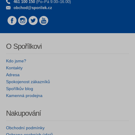
461 100 150
(Po–Pá 9.00–16.00)
obchod@sporilek.cz
O Spořílkovi
Kdo jsme?
Kontakty
Adresa
Spokojenost zákazníků
Spořílkův blog
Kamenná prodejna
Nakupování
Obchodní podmínky
Ochrana osobních údajů