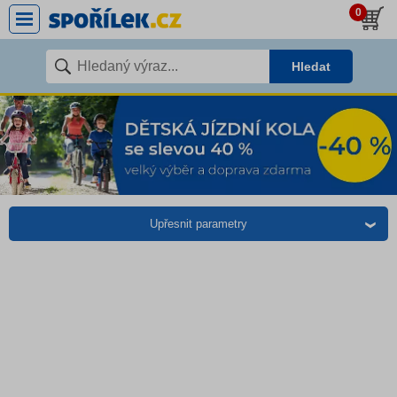
0
Hledat
Upřesnit parametry