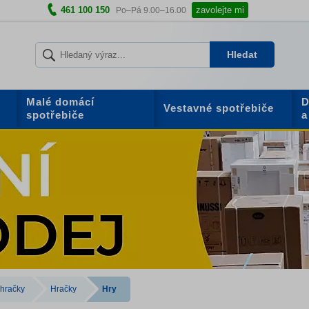
461 100 150
zavolejte mi
Po–Pá 9.00–16.00
Hledat
Malé domácí
D
Vestavné spotřebiče
spotřebiče
a
 hračky
Hračky
Hry