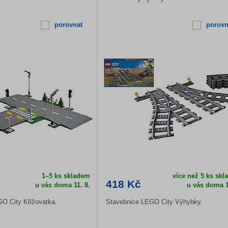
porovnat
porovn
1–5 ks skladem
více než 5 ks sk
418 Kč
u vás doma
11. 8.
u vás doma
1
O City Křižovatka.
Stavebnice LEGO City Výhybky.