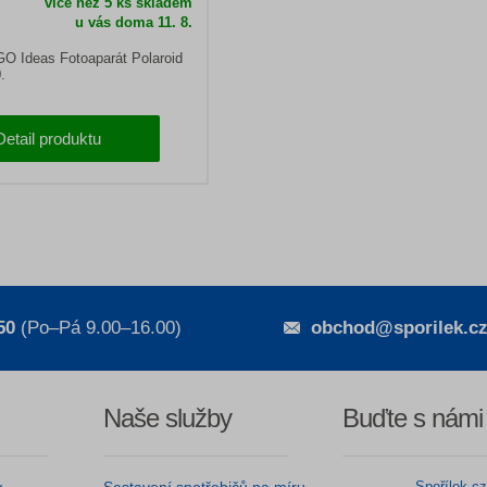
více než 5 ks skladem
u vás doma
11. 8.
O Ideas Fotoaparát Polaroid
.
Detail produktu
50
(Po–Pá 9.00–16.00)
obchod@sporilek.c
Naše služby
Buďte s námi
Spořílek.c