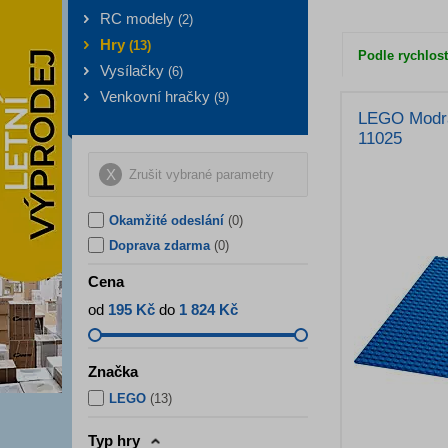
RC modely
(
2
)
Hry
(
13
)
Podle rychlost
Vysílačky
(
6
)
Venkovní hračky
(
9
)
LEGO Modrá
11025
Zrušit vybrané parametry
Okamžité odeslání
(0)
Doprava zdarma
(0)
Cena
od
195 Kč
do
1 824 Kč
Značka
LEGO
(
13
)
Typ hry