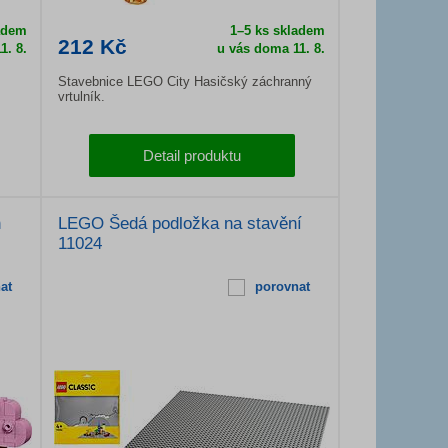
adem
1–5 ks skladem
212 Kč
1. 8.
u vás doma
11. 8.
Stavebnice LEGO City Hasičský záchranný
vrtulník.
Detail produktu
n
LEGO Šedá podložka na stavění
11024
at
porovnat