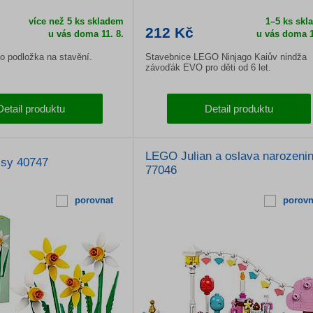
více než 5 ks skladem
1–5 ks skl
212 Kč
u vás doma
11. 8.
u vás doma
1
o podložka na stavění.
Stavebnice LEGO Ninjago Kaiův nindža
závoďák EVO pro děti od 6 let.
Detail produktu
Detail produktu
LEGO Julian a oslava narozeni
sy 40747
77046
porovnat
porovn