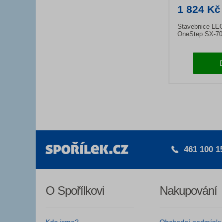
1 824 Kč
Stavebnice LEG
OneStep SX-70
461 100 1
O Spořílkovi
Nakupování