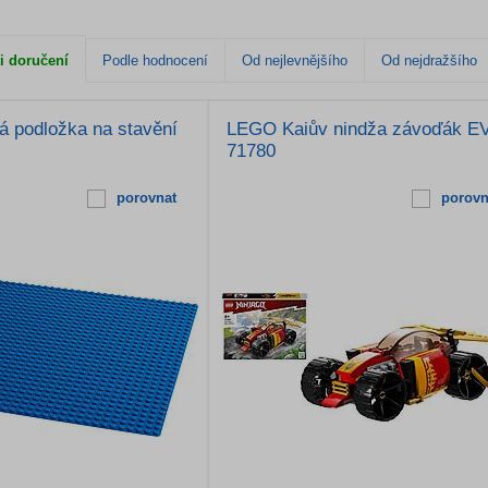
i doručení
Podle hodnocení
Od nejlevnějšího
Od nejdražšího
 podložka na stavění
LEGO Kaiův nindža závoďák E
71780
porovnat
porovn