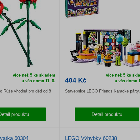
více než 5 ks skladem
více než 5 ks sk
404 Kč
u vás doma
11. 8.
u vás doma
1
o Růže vhodná pro děti od 8
Stavebnice LEGO Friends Karaoke párty.
Detail produktu
Detail produktu
vatka 60304
LEGO Výhybky 60238