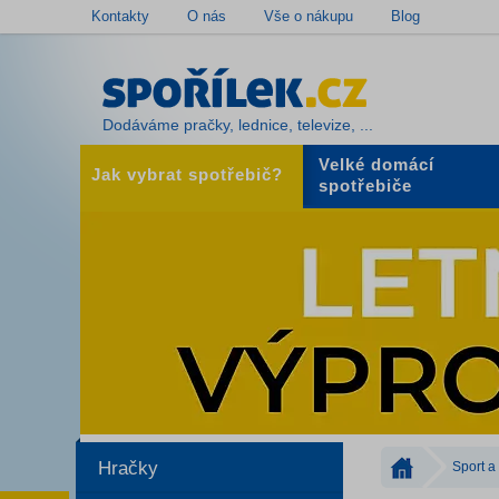
Kontakty
O nás
Vše o nákupu
Blog
Dodáváme pračky, lednice, televize, ...
Velké domácí
Jak vybrat spotřebič?
spotřebiče
Hračky
Sport a