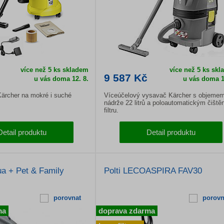
více než 5 ks skladem
více než 5 ks sk
9 587 Kč
u vás doma
12. 8.
u vás doma
1
ärcher na mokré i suché
Víceúčelový vysavač Kärcher s objeme
nádrže 22 litrů a poloautomatickým čiště
filtru.
Detail produktu
Detail produktu
a + Pet & Family
Polti LECOASPIRA FAV30
porovnat
porovn
ma
doprava zdarma