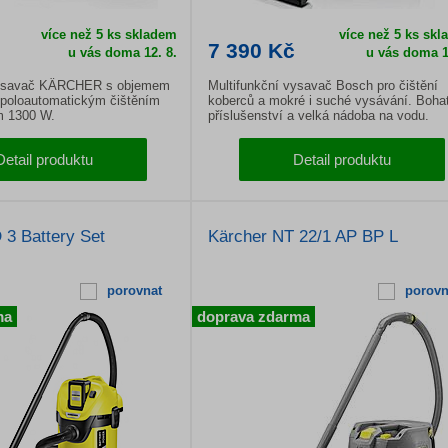
více než 5 ks skladem
více než 5 ks sk
7 390 Kč
u vás doma
12. 8.
u vás doma
1
vysavač KÄRCHER s objemem
Multifunkční vysavač Bosch pro čištění
, poloautomatickým čištěním
koberců a mokré i suché vysávání. Boha
em 1300 W.
příslušenství a velká nádoba na vodu.
Detail produktu
Detail produktu
3 Battery Set
Kärcher NT 22/1 AP BP L
porovnat
porovn
ma
doprava zdarma