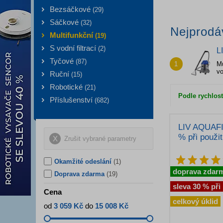
Bezsáčkové
(
29
)
Sáčkové
(
32
)
Nejprodá
Multifunkční
(
19
)
S vodní filtrací
(
2
)
L
Tyčové
(
87
)
1
Mu
vo
Ruční
(
15
)
Robotické
(
21
)
Podle rychlost
Příslušenství
(
682
)
LIV AQUAFI
% při použit
Zrušit vybrané parametry
Okamžité odeslání
(1)
doprava zdar
Doprava zdarma
(19)
sleva 30 % při
Cena
celkový úklid
od
3 059 Kč
do
15 008 Kč