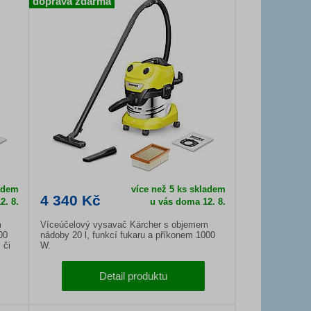
doprava zdarma
ladem
více než 5 ks skladem
4 340 Kč
2. 8.
u vás doma
12. 8.
m
Víceúčelový vysavač Kärcher s objemem
00
nádoby 20 l, funkcí fukaru a příkonem 1000
 či
W.
Detail produktu