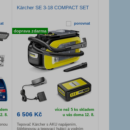
Kärcher SE 3-18 COMPACT SET
at
porovnat
doprava zdarma
ladem
více než 5 ks skladem
6 506 Kč
2. 8.
u vás doma
12. 8.
lenou
Tepovač Kärcher s AKU napájením,
štěrbinovou a tepovací hubicí a vodním