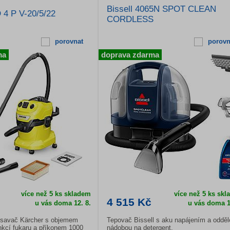
Bissell 4065N SPOT CLEAN
 4 P V-20/5/22
CORDLESS
porovnat
porovn
ma
doprava zdarma
více než 5 ks skladem
více než 5 ks sk
4 515 Kč
u vás doma
12. 8.
u vás doma
1
ysavač Kärcher s objemem
Tepovač Bissell s aku napájením a oddě
nkcí fukaru a příkonem 1000
nádobou na detergent.