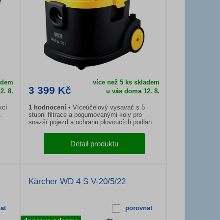
ladem
více než 5 ks skladem
3 399 Kč
2. 8.
u vás doma
12. 8.
kcí
1
hodnocení
Víceúčelový vysavač s 5
.
stupni filtrace a pogumovanými koly pro
snazší pojezd a ochranu plovoucích podlah.
Detail produktu
Kärcher WD 4 S V-20/5/22
at
porovnat