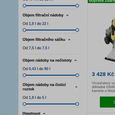
doprava zdar
Objem filtrační nádoby
Od
1,8 l
do
22 l
Objem filtračního sáčku
Od
7,5 l
do
7,5 l
Objem nádoby na nečistoty
Od
0,43 l
do
90 l
3 428 Kč
Víceúčelový vy
Objem nádoby na čisticí
důkladné čištěn
roztok
kamene a hloub
čalounění.
Od
1,8 l
do
5 l
Hmotnost