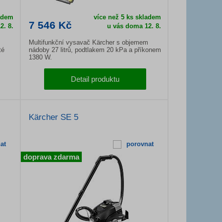
ladem
více než 5 ks skladem
7 546 Kč
2. 8.
u vás doma
12. 8.
Multifunkční vysavač Kärcher s objemem
té
nádoby 27 litrů, podtlakem 20 kPa a příkonem
1380 W.
Detail produktu
Kärcher SE 5
at
porovnat
doprava zdarma