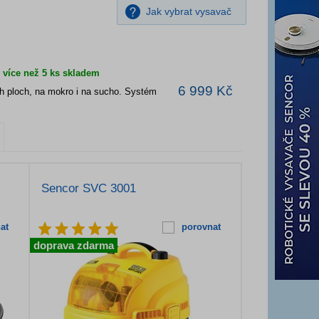
Jak vybrat vysavač
více než 5 ks skladem
6 999 Kč
ch ploch, na mokro i na sucho. Systém
Sencor SVC 3001
at
porovnat
doprava zdarma