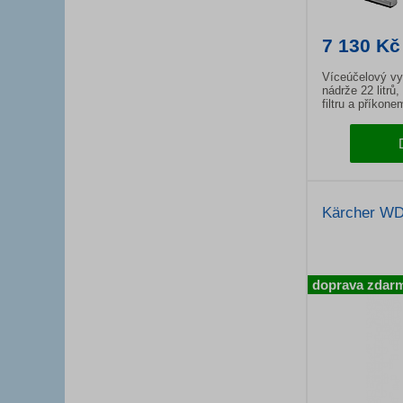
7 130 Kč
Víceúčelový 
nádrže 22 litrů
filtru a příkon
Kärcher WD 
doprava zdar