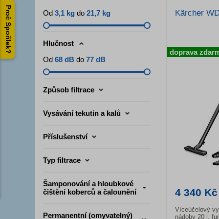
Proč Spořílek?
Kärcher WD
Od
3,1 kg
do
21,7 kg
Hlučnost
doprava zdar
Od
68 dB
do
77 dB
Způsob filtrace
Vysávání tekutin a kalů
Příslušenství
Typ filtrace
Šamponování a hloubkové
4 340 Kč
čištění koberců a čalounění
Víceúčelový v
Permanentní (omyvatelný)
nádoby 20 l, fu