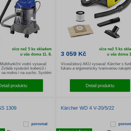
více než 5 ks skladem
více než 5 ks sk
3 059 Kč
u vás doma
11. 8.
u vás doma
1
Multifunkční vodní vysavač
Víceúčelový AKU vysavač Kärcher s fun
. Zvládá vysávání koberců i
fukaru a ergonomicky tvarovanou rukojetí
, na mokro i na sucho. Systém
zaručuje, že již nikdy nebudete
é filtrační sáčky.
Detail produktu
Detail produktu
SS 1309
Kärcher WD 4 V-20/5/22
porovnat
porovn