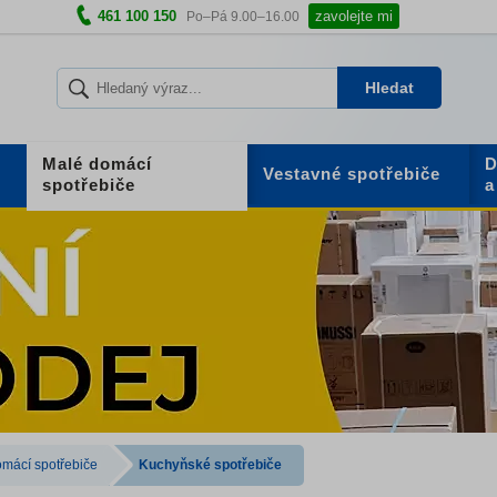
461 100 150
zavolejte mi
Po–Pá 9.00–16.00
Hledat
Malé domácí
D
Vestavné spotřebiče
spotřebiče
a
mácí spotřebiče
Kuchyňské spotřebiče