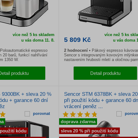
více než 5 ks skladem
více než 5 ks sk
5 809 Kč
u vás doma 11. 8.
u vás doma 1
Poloautomatické espresso
2 hodnocení
Pákový espresso kávova
 20 barů, funkcí nahřívání
Sencor s integrovaným kovovým mlýnke
em 1350 W.
nastavením hrubosti mletí a otočnou parní
Detail produktu
Detail produktu
 9300BK + sleva 20 %
Sencor STM 6378BK + sleva 2
kódu + garance 60 dní
při použití kódu + garance 60 dn
ěz
vrácení peněz ...
porovnat
porovn
ma
doprava zdarma
 použití kódu
sleva 20 % při použití kódu