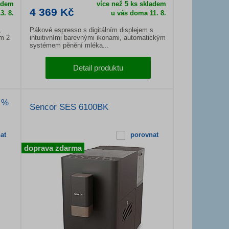
ladem
více než 5 ks skladem
4 369 Kč
3. 8.
u vás doma 11. 8.
,
Pákové espresso s digitálním displejem s
em 2
intuitivními barevnými ikonami, automatickým
systémem pěnění mléka...
Detail produktu
 %
Sencor SES 6100BK
at
porovnat
doprava zdarma