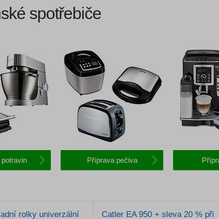
ské spotřebiče
 potravin
Příprava pečiva
Příp
dní rolky univerzální
Catler EA 950 + sleva 20 % při