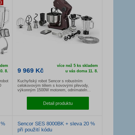
)
ladem
více než 5 ks skladem
9 969 Kč
0. 8.
u vás doma 11. 8.
robot
Kuchyňský robot Sencor s robustním
D
celokovovým tělem s kovovými převody,
.
výkonným 1500W motorem, odnímateln...
Detail produktu
 %
Sencor SES 8000BK + sleva 20 %
při použití kódu