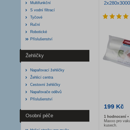
2x280x3000
Multifunkční
S vodní filtrací
Tyčové
Ruční
Robotické
Příslušenství
Žehličky
Napařovací žehličky
Žehlicí centra
Cestovní žehličky
Napařovače oděvů
Příslušenství
199 Kč
Osobní péče
1 hodnocení
Maxxo pro vaku
kusech.