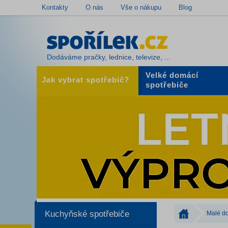
Kontakty
O nás
Vše o nákupu
Blog
Dodáváme pračky, lednice, televize, ...
Velké domácí
Jak vybrat spotřebič?
spotřebiče
Kuchyňské spotřebiče
Malé do