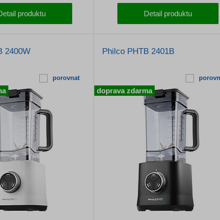
Detail produktu
Detail produktu
B 2400W
Philco PHTB 2401B
porovnat
porovn
ma
doprava zdarma