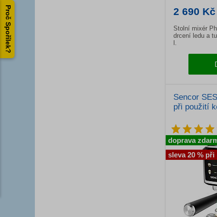
Proč Spořílek?
2 690 Kč
Stolní mixér P
drcení ledu a t
l.
Sencor SES
při použití 
doprava zdar
sleva 20 % při