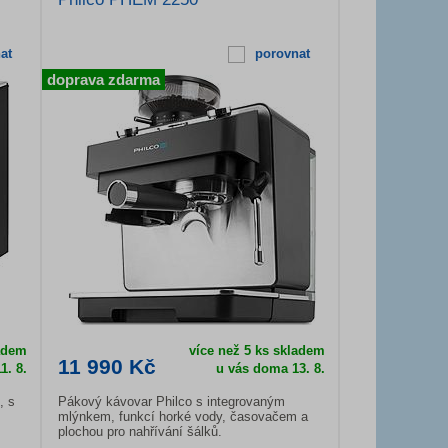
at
porovnat
doprava zdarma
ladem
více než 5 ks skladem
11 990 Kč
1. 8.
u vás doma 13. 8.
, s
Pákový kávovar Philco s integrovaným
mlýnkem, funkcí horké vody, časovačem a
plochou pro nahřívání šálků.