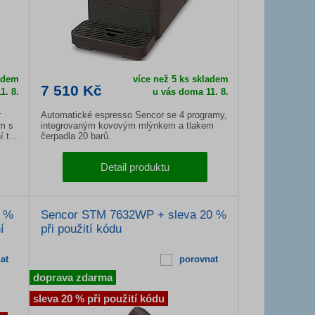
ladem
více než 5 ks skladem
7 510 Kč
1. 8.
u vás doma 11. 8.
r
Automatické espresso Sencor se 4 programy,
m s
integrovaným kovovým mlýnkem a tlakem
 t...
čerpadla 20 barů.
Detail produktu
0 %
Sencor STM 7632WP + sleva 20 %
í
při použití kódu
at
porovnat
doprava zdarma
sleva 20 % při použití kódu