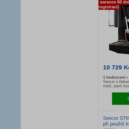
garance 60 dní
registraci)
10 729 K
1 hodnocení
Sencor s tlake
mletí, parní tr
Sencor STM
při použití 