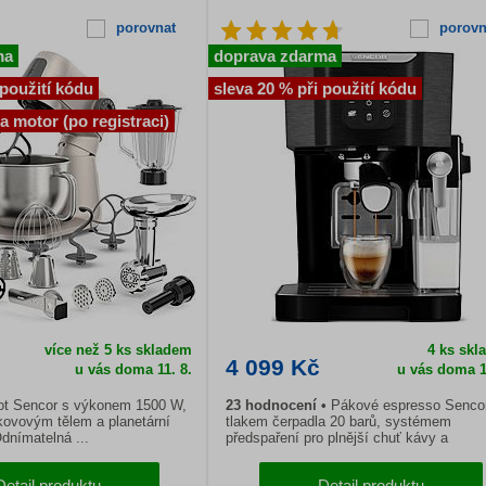
porovnat
porovn
ma
doprava zdarma
 použití kódu
sleva 20 % při použití kódu
na motor (po registraci)
více než 5 ks skladem
4 ks skl
4 099 Kč
u vás doma 11. 8.
u vás doma 1
ot Sencor s výkonem 1500 W,
23 hodnocení
Pákové espresso Senco
kovovým tělem a planetární
tlakem čerpadla 20 barů, systémem
dnímatelná ...
předspaření pro plnější chuť kávy a
automatickým...
Detail produktu
Detail produktu