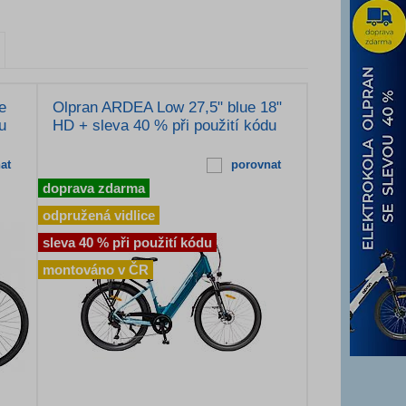
e
Olpran ARDEA Low 27,5" blue 18"
u
HD + sleva 40 % při použití kódu
at
porovnat
doprava zdarma
odpružená vidlice
sleva 40 % při použití kódu
montováno v ČR