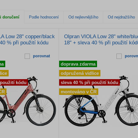
i doručení
Podle hodnocení
Od nejlevnějšího
Od nejdražšího
A Low 28" copper/black
Olpran VIOLA Low 28" white/blu
40 % při použití kódu
18" + sleva 40 % při použití kód
porovnat
porovn
ma
doprava zdarma
lice
odpružená vidlice
 použití kódu
sleva 40 % při použití kódu
ČR
montováno v ČR