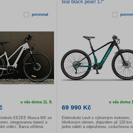
teal black pearl 17''
porovnat
porovn
u vás doma
11. 8.
u vás doma
1
č
69 990 Kč
ektrokolo EEZEE Musca MX se
Elektrokolo Levit s výkonným motorem,
rem, integrovanou baterií a
hliníkovým rámem, dojezdem až 120 km
ní vidlicí. Barva stříbrná.
jedno nabití a odpruženou, vzduchovou vi
se zamykáním. Kvalitní Shimano