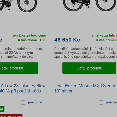
jen 2 ks za tuto cenu
jen 2 ks za tuto
č
46 650 Kč
u vás doma
11. 8.
u vás doma
1
ktrokolo se zadním motorem
Pohodlné nastupování, jisté ovládání a
aterií 20 Ah a nízkým
kompletní výbava dělají z tohoto modelu
zí mimořádný dojezd,
spolehlivého společníka pro každodenní 
užení SR Suntour a hydraulické
i delší vyjížďky. Nabízí vyváženou kombi
pro bezpečnou jízdu ve městě
komfortu, praktičnosti a moderního desig
Detail produktu
Detail produktu
letech.
kterou ocení rekreační i pravidelní cyklist
A Low 28" black/yellow
Levit Eezee Musca MX Over st
40 % při použití kódu
19" silver
porovnat
porovn
ma
za tuto cenu