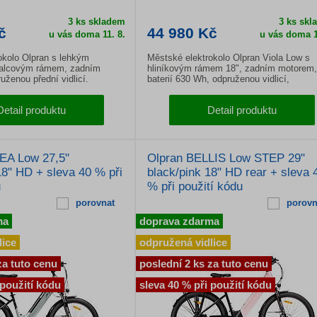
3 ks skladem
3 ks skl
č
44 980 Kč
u vás doma
11. 8.
u vás doma
1
okolo Olpran s lehkým
Městské elektrokolo Olpran Viola Low s
palcovým rámem, zadním
hliníkovým rámem 18", zadním motorem,
ženou přední vidlicí.
baterií 630 Wh, odpruženou vidlicí,
dy a 28palcová kola.
hydraulickými kotoučovými brzdami a 28
koly pro pohodlnou jízdu ve městě i na
Detail produktu
Detail produktu
cyklostezkách.
EA Low 27,5"
Olpran BELLIS Low STEP 29"
18" HD + sleva 40 % při
black/pink 18" HD rear + sleva 
u
% při použití kódu
porovnat
porovn
ma
doprava zdarma
lice
odpružená vidlice
za tuto cenu
poslední 2 ks za tuto cenu
 použití kódu
sleva 40 % při použití kódu