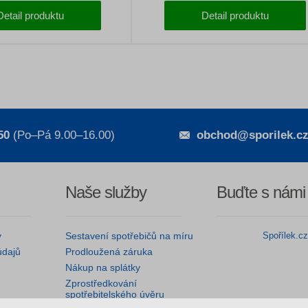
komponenty, 29palcová kola a jednoduch
Detail produktu
Detail produktu
ovládání.
50
(Po–Pá 9.00–16.00)
obchod@sporilek.c
Naše služby
Buďte s námi
y
Sestavení spotřebičů na míru
Spořílek.c
údajů
Prodloužená záruka
Nákup na splátky
Zprostředkování
spotřebitelského úvěru