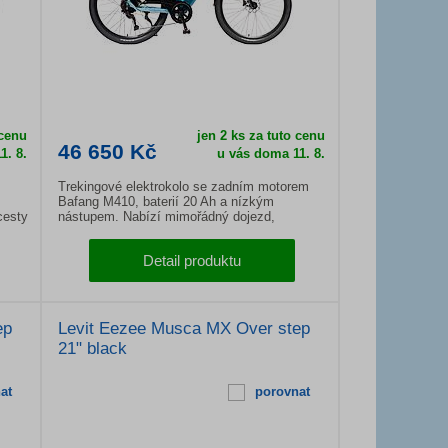
 cenu
jen 2 ks za tuto cenu
46 650 Kč
1. 8.
u vás doma
11. 8.
Trekingové elektrokolo se zadním motorem
Bafang M410, baterií 20 Ah a nízkým
cesty
nástupem. Nabízí mimořádný dojezd,
naci
komfortní odpružení SR Suntour a hydraulické
nu,
brzdy Shimano pro bezpečnou jízdu ve městě
Detail produktu
é.
i na delších výletech.
ep
Levit Eezee Musca MX Over step
21" black
at
porovnat