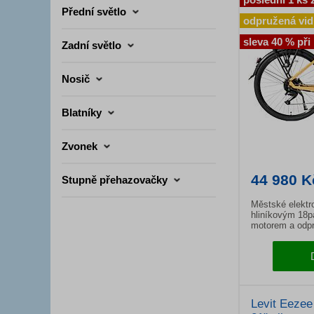
Přední světlo
odpružená vid
sleva 40 % při
Zadní světlo
Nosič
Blatníky
Zvonek
44 980 K
Stupně přehazovačky
Městské elektr
hliníkovým 18
motorem a odpru
Hydraulické brz
Levit Eeze