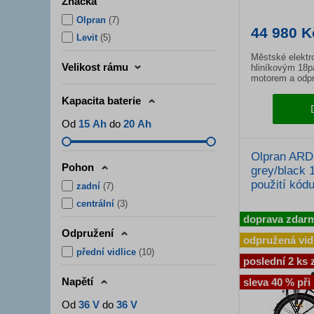
Značka
Olpran
(
7
)
44 980 K
Levit
(
5
)
Městské elektr
Velikost rámu
hliníkovým 18
motorem a odpru
Hydraulické brz
Kapacita baterie
Od
15 Ah
do
20 Ah
Olpran ARD
Pohon
grey/black 
použití kód
zadní
(
7
)
centrální
(
3
)
doprava zdar
Odpružení
odpružená vid
přední vidlice
(
10
)
poslední 2 ks 
Napětí
sleva 40 % při
Od
36 V
do
36 V