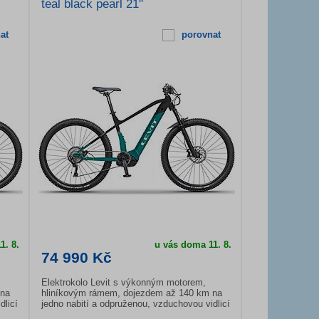
teal black pearl 21''
at
porovnat
1. 8.
u vás doma
11. 8.
74 990 Kč
Elektrokolo Levit s výkonným motorem,
 na
hliníkovým rámem, dojezdem až 140 km na
dlicí
jedno nabití a odpruženou, vzduchovou vidlicí
se zamykáním. Kvalitní Shimano