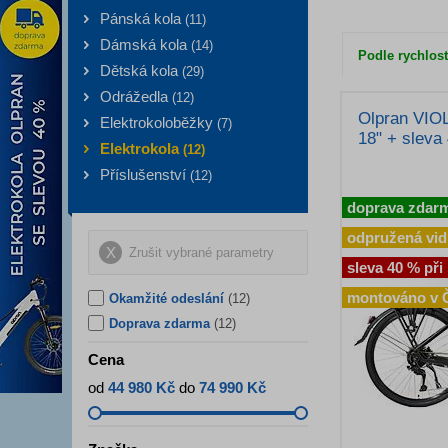
Pánská kola
(
11
)
Dámská kola
(
14
)
Podle rychlost
Dětská kola
(
29
)
Odrážedla
(
12
)
Olpran VIOL
Elektrokoloběžky
(
7
)
18" + sleva 
Elektrokola
(
12
)
Příslušenství
(
12
)
doprava zdar
odpružená vid
Zrušit vybrané parametry
sleva 40 % při
montováno v 
Okamžité odeslání
(12)
Doprava zdarma
(12)
Cena
od
44 980 Kč
do
74 990 Kč