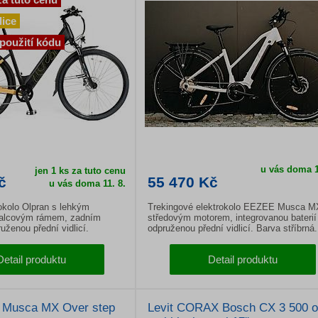
lice
 použití kódu
u vás doma
1
jen 1 ks za tuto cenu
č
55 470 Kč
u vás doma
11. 8.
okolo Olpran s lehkým
Trekingové elektrokolo EEZEE Musca M
palcovým rámem, zadním
středovým motorem, integrovanou baterií
ženou přední vidlicí.
odpruženou přední vidlicí. Barva stříbrná.
dy a 28palcová kola.
Detail produktu
Detail produktu
e Musca MX Over step
Levit CORAX Bosch CX 3 500 o