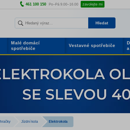
461 100 150
zavolejte mi
Po–Pá 9.00–16.00
Hledat
Malé domácí
D
Vestavné spotřebiče
spotřebiče
a
 hračky
Jízdní kola
Elektrokola