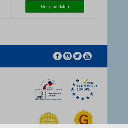
é
komponenty, 29palcová kola a jednoduché
Detail produktu
ovládání.
z
z