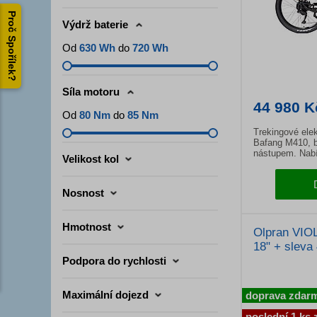
Proč Spořílek?
Výdrž baterie
Od
630 Wh
do
720 Wh
Síla motoru
44 980 K
Od
80 Nm
do
85 Nm
Trekingové ele
Bafang M410, b
nástupem. Nabí
Velikost kol
komfortní odpr
brzdy Shimano 
i na delších vý
Nosnost
Hmotnost
Olpran VIOL
18" + sleva 
Podpora do rychlosti
Maximální dojezd
doprava zdar
poslední 1 ks 