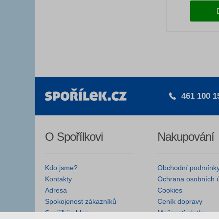
461 100 1
O Spořílkovi
Nakupování
Kdo jsme?
Obchodní podmínk
Kontakty
Ochrana osobních 
Adresa
Cookies
Spokojenost zákazníků
Ceník dopravy
Spořílkův blog
Možnosti platby