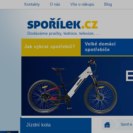
Kontakty
O nás
Vše o nákupu
Blog
Dodáváme pračky, lednice, televize, ...
Velké domácí
Jak vybrat spotřebič?
spotřebiče
Jízdní kola
Sport a