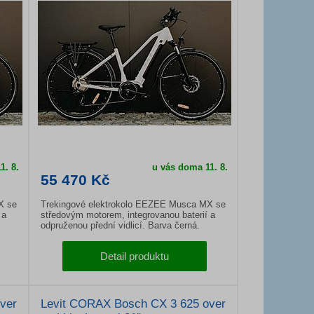
1. 8.
u vás doma
11. 8.
55 470 Kč
X se
Trekingové elektrokolo EEZEE Musca MX se
 a
středovým motorem, integrovanou baterií a
odpruženou přední vidlicí. Barva černá.
Detail produktu
ver
Levit CORAX Bosch CX 3 625 over