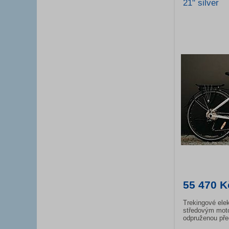
21" silver
55 470 K
Trekingové el
středovým moto
odpruženou před