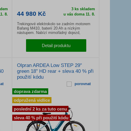
adem
3 ks skladem
44 980 Kč
1. 8.
u vás doma
11. 8.
Trekingové elektrokolo se zadním motorem
Bafang M410, baterií 20 Ah a nízkým
nástupem. Nabízí mimořádný dojezd,
"
komfortní odpružení SR Suntour a hydraulické
brzdy Shimano pro bezpečnou jízdu ve městě
Detail produktu
i na delších výletech.
Olpran ARDEA Low STEP 29"
40
green 18" HD rear + sleva 40 % při
použití kódu
at
porovnat
doprava zdarma
odpružená vidlice
poslední 2 ks za tuto cenu
sleva 40 % při použití kódu