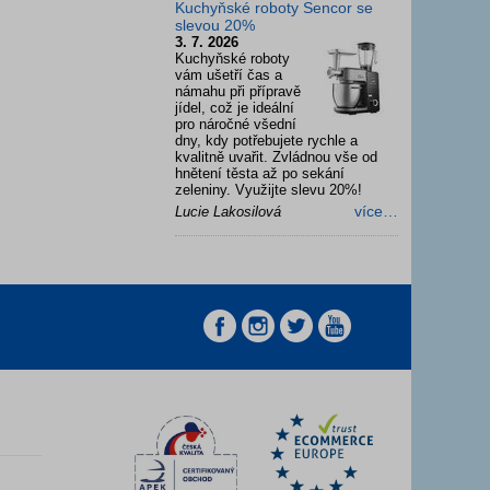
Kuchyňské roboty Sencor se
slevou 20%
3. 7. 2026
Kuchyňské roboty
vám ušetří čas a
námahu při přípravě
jídel, což je ideální
pro náročné všední
dny, kdy potřebujete rychle a
kvalitně uvařit. Zvládnou vše od
hnětení těsta až po sekání
zeleniny. Využijte slevu 20%!
více…
Lucie Lakosilová
z
z