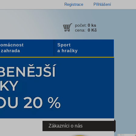
Registrace
Přihlášení
počet:
0
ks
cena:
0 Kč
omácnost
Sport
 zahrada
a hračky
Zákazníci o nás