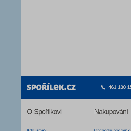
461 100 1
O Spořílkovi
Nakupování
Kdo jsme?
Obchodní podmínk