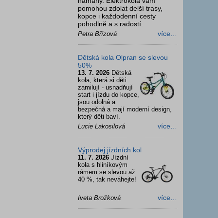
námahy. Elektrokola vám
pomohou zdolat delší trasy,
kopce i každodenní cesty
pohodlně a s radostí.
více…
Petra Břízová
Dětská kola Olpran se slevou
50%
13. 7. 2026
Dětská
kola, která si děti
zamilují - usnadňují
start i jízdu do kopce,
jsou odolná a
bezpečná a mají moderní design,
který děti baví.
více…
Lucie Lakosilová
Výprodej jízdních kol
11. 7. 2026
Jízdní
kola s hliníkovým
rámem se slevou až
40 %, tak neváhejte!
více…
Iveta Brožková