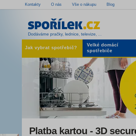
Kontakty
O nás
Vše o nákupu
Blog
Dodáváme pračky, lednice, televize, ...
Velké domácí
Jak vybrat spotřebič?
spotřebiče
Platba kartou - 3D secur