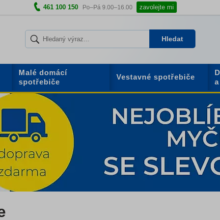
461 100 150
zavolejte mi
Po–Pá 9.00–16.00
Hledat
Malé domácí
D
Vestavné spotřebiče
spotřebiče
a
e