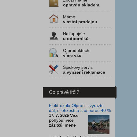
Zboží máme
opravdu skladem
Máme
vlastní prodejnu
Nakupujete
u odborníků
O produktech
víme vše
Špičkový servis
a vyřízení reklamace
Co právě frčí?
Elektrokola Olpran – vyrazte
dál, s lehkostí a s úsporou 40 %
Více
17. 7. 2026
pohybu, více
zážitků, méně