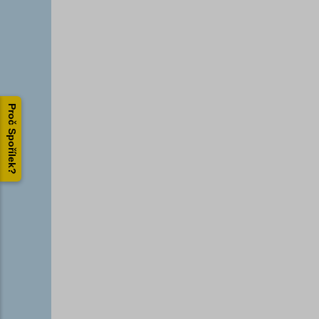
Proč Spořílek?