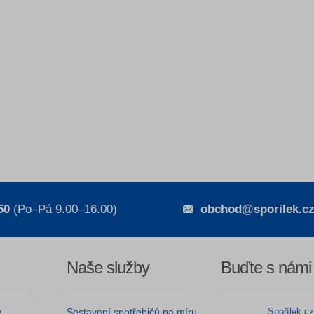
50
(Po–Pá 9.00–16.00)
obchod@sporilek.c
Naše služby
Buďte s námi
y
Sestavení spotřebičů na míru
Spořílek.c