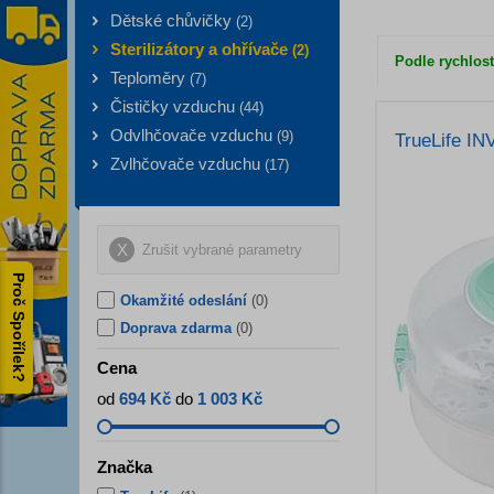
Dětské chůvičky
(
2
)
Sterilizátory a ohřívače
(
2
)
Podle rychlost
Teploměry
(
7
)
Čističky vzduchu
(
44
)
Odvlhčovače vzduchu
(
9
)
TrueLife I
Zvlhčovače vzduchu
(
17
)
Zrušit vybrané parametry
Proč Spořílek?
Okamžité odeslání
(0)
Doprava zdarma
(0)
Cena
od
694 Kč
do
1 003 Kč
Značka