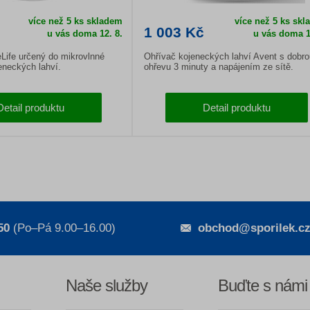
více než 5 ks skladem
více než 5 ks sk
1 003 Kč
u vás doma
12. 8.
u vás doma
1
ueLife určený do mikrovlnné
Ohřívač kojeneckých lahví Avent s dobro
eneckých lahví.
ohřevu 3 minuty a napájením ze sítě.
Detail produktu
Detail produktu
50
(Po–Pá 9.00–16.00)
obchod@sporilek.c
Naše služby
Buďte s námi