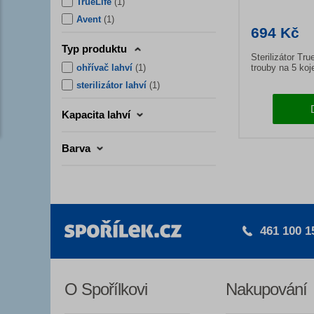
TrueLife
(
1
)
Avent
(
1
)
694 Kč
Typ produktu
Sterilizátor Tr
ohřívač lahví
(
1
)
trouby na 5 koj
sterilizátor lahví
(
1
)
Kapacita lahví
Barva
461 100 1
O Spořílkovi
Nakupování