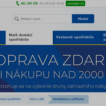
461 100 150
zavolejte mi
Po–Pá 9.00–16.00
Hledat
Malé domácí
D
Vestavné spotřebiče
spotřebiče
a
mácí spotřebiče
Péče o dítě
Sterilizátory a ohřívače