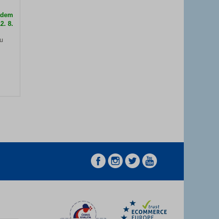
ladem
2. 8.
u
z