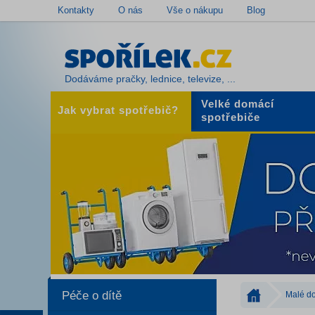
Kontakty
O nás
Vše o nákupu
Blog
Dodáváme pračky, lednice, televize, ...
Velké domácí
Jak vybrat spotřebič?
spotřebiče
Péče o dítě
Malé do