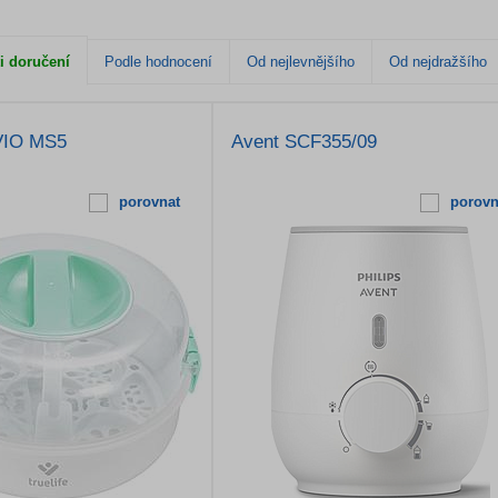
i doručení
Podle hodnocení
Od nejlevnějšího
Od nejdražšího
NVIO MS5
Avent SCF355/09
porovnat
porovn