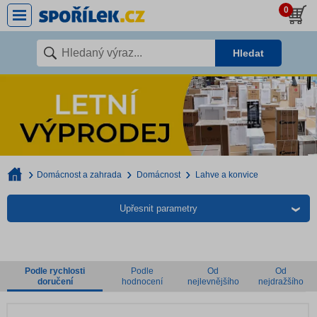
0
Hledat
Domácnost a zahrada
Domácnost
Lahve a konvice
Upřesnit parametry
Podle rychlosti
Podle
Od
Od
doručení
hodnocení
nejlevnějšího
nejdražšího