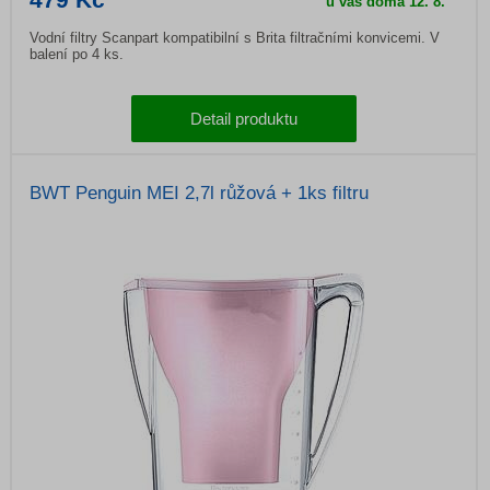
u vás doma
12. 8.
Vodní filtry Scanpart kompatibilní s Brita filtračními konvicemi. V
balení po 4 ks.
Detail produktu
BWT Penguin MEI 2,7l růžová + 1ks filtru