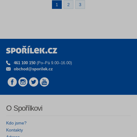
1
2
3
461 100 150
(Po–Pá 9.00–16.00)
obchod@sporilek.cz
O Spořílkovi
Kdo jsme?
Kontakty